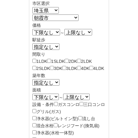
市区選択
価格
～
駅徒歩
間取り
1LDK
1SLDK
2DK
2LDK
2SLDK
3DK
3LDK
4DK
4LDK
築年数
面積
～
設備・条件
ガスコンロ
三口コンロ
グリル(ガス)
浄水器(ビルトイン型)
流し台
混合水栓
レンジフード(換気扇)
浄水器(水栓一体型)