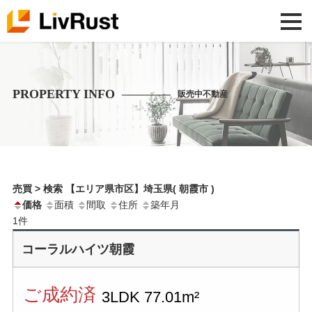
PROPERTY INFO
販売中不動産
売買 > 検索 【エリア県市区】埼玉県( 朝霞市 )
価格
面積
間取
住所
築年月
1
件
コーラルハイツ朝霞
ご成約済
3LDK
77.01m²