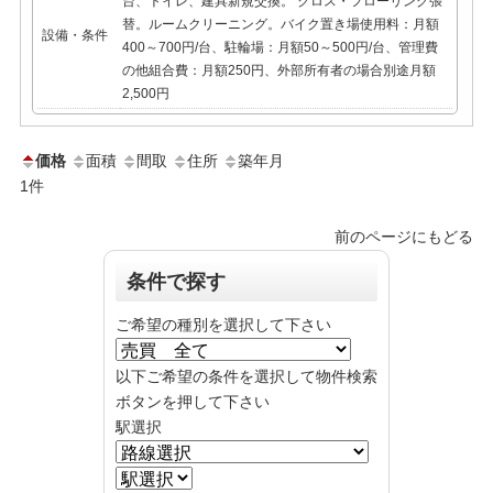
台、トイレ、建具新規交換。 クロス・フローリング張
替。ルームクリーニング。バイク置き場使用料：月額
設備・条件
400～700円/台、駐輪場：月額50～500円/台、管理費
の他組合費：月額250円、外部所有者の場合別途月額
2,500円
価格
面積
間取
住所
築年月
1
件
前のページにもどる
条件で探す
ご希望の種別を選択して下さい
以下ご希望の条件を選択して物件検索
ボタンを押して下さい
駅選択