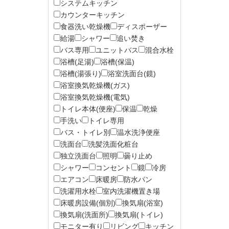
システムキッチン
カウンターキッチン
食器洗い乾燥機
ディスポーザー
給湯
シャワー
追い焚き
バス専用
ユニットバス
混合水栓
浴槽(足湯)
浴槽(保温)
浴槽(湯張り)
浴室洗面台(鏡)
浴室換気乾燥機(ガス)
浴室換気乾燥機(電気)
トイレ本体(便座)
保温
乾燥
手洗い
トイレ専用
バス・トイレ別
温水洗浄便座
洗面台
洗髪洗面化粧台
独立洗面台
照明
曇り止め
シャワー
コンセント
鏡
冷房
エアコン
床暖房
防水パン
洗濯用水栓
室内洗濯機置き場
床暖房設備(個別)
換気扇(浴室)
換気扇(洗面所)
換気扇(トイレ)
モニター有り
リビング
キッチン