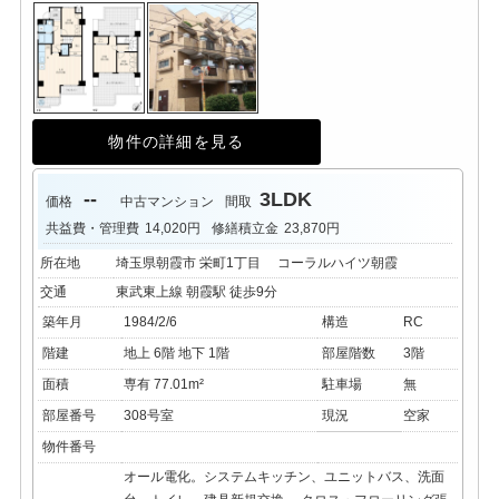
物件の詳細を見る
--
3LDK
価格
中古マンション
間取
共益費・管理費
14,020円
修繕積立金
23,870円
所在地
埼玉県朝霞市 栄町1丁目 コーラルハイツ朝霞
交通
東武東上線 朝霞駅 徒歩9分
築年月
1984/2/6
構造
RC
階建
地上 6階 地下 1階
部屋階数
3階
面積
専有 77.01m²
駐車場
無
部屋番号
308号室
現況
空家
物件番号
オール電化。システムキッチン、ユニットバス、洗面