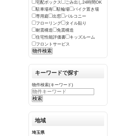
宅配ボックス
ごみ出し24時間OK
駐車場有
駐輪場
バイク置き場
専用庭
出窓
バルコニー
フローリング
タイル貼り
耐震構造
免震構造
住宅性能評価書
キッズルーム
フロントサービス
キーワードで探す
物件検索(キーワード)
地域
埼玉県