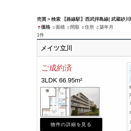
売買 > 検索 【路線駅】西武拝島線( 武蔵砂川駅
価格
面積
間取
住所
築年月
1
件
メイツ立川
ご成約済
3LDK
66.95m²
物件の詳細を見る