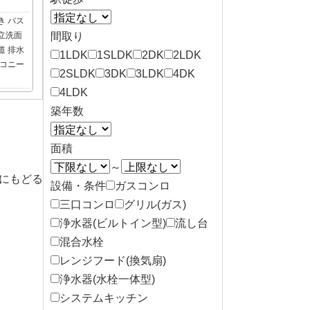
き
バス
立洗面
間取り
道
排水
1LDK
1SLDK
2DK
2LDK
コニー
2SLDK
3DK
3LDK
4DK
4LDK
築年数
面積
～
にもどる
設備・条件
ガスコンロ
三口コンロ
グリル(ガス)
浄水器(ビルトイン型)
流し台
混合水栓
レンジフード(換気扇)
浄水器(水栓一体型)
システムキッチン