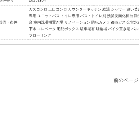
物件番号
20251104
ガスコンロ
三口コンロ
カウンターキッチン
給湯
シャワー
追い焚
専用
ユニットバス
トイレ専用
バス・トイレ別
洗髪洗面化粧台
独
設備・条件
台
室内洗濯機置き場
リノベーション
防犯カメラ
都市ガス
公営水
下水
エレベータ
宅配ボックス
駐車場有
駐輪場
バイク置き場
バル
フローリング
前のページ