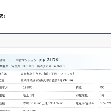
 )
--
3LDK
価格
中古マンション
間取
共益費・管理費
13,310円
修繕積立金
14,760円
所在地
東京都立川市 砂川町８丁目 メイツ立川
交通
西武拝島線 武蔵砂川駅 徒歩4分 (320m)
築年月
1988/5
構造
RC
階建
地上 5階
部屋階数
5階
面積
専有 66.95m² 土地 1361.32m²
建蔽率/容積率
60% / 