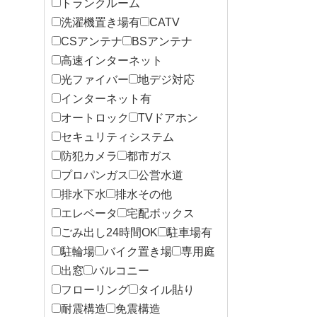
トランクルーム
洗濯機置き場有
CATV
CSアンテナ
BSアンテナ
高速インターネット
光ファイバー
地デジ対応
インターネット有
オートロック
TVドアホン
セキュリティシステム
防犯カメラ
都市ガス
プロパンガス
公営水道
排水下水
排水その他
エレベータ
宅配ボックス
ごみ出し24時間OK
駐車場有
駐輪場
バイク置き場
専用庭
出窓
バルコニー
フローリング
タイル貼り
耐震構造
免震構造