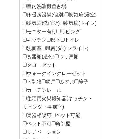
室内洗濯機置き場
床暖房設備(個別)
換気扇(浴室)
換気扇(洗面所)
換気扇(トイレ)
モニター有り
リビング
キッチン
廊下
トイレ
洗面室
風呂(ダウンライト)
食器棚(造付)
つり戸棚
クローゼット
ウォークインクローゼット
下駄箱
網戸
ふすま
障子
カーテンレール
住宅用火災報知器(キッチン・
リビング・各居室)
楽器相談可
ペット可能
ペット不可
角部屋
リノベーション