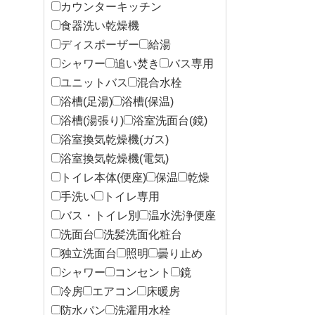
カウンターキッチン
食器洗い乾燥機
ディスポーザー
給湯
シャワー
追い焚き
バス専用
ユニットバス
混合水栓
浴槽(足湯)
浴槽(保温)
浴槽(湯張り)
浴室洗面台(鏡)
浴室換気乾燥機(ガス)
浴室換気乾燥機(電気)
トイレ本体(便座)
保温
乾燥
手洗い
トイレ専用
バス・トイレ別
温水洗浄便座
洗面台
洗髪洗面化粧台
独立洗面台
照明
曇り止め
シャワー
コンセント
鏡
冷房
エアコン
床暖房
防水パン
洗濯用水栓