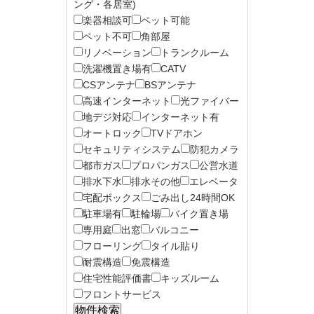
ング・各居室)
楽器相談可
ペット可能
ペット不可
角部屋
リノベーション
トランクルーム
洗濯機置き場有
CATV
CSアンテナ
BSアンテナ
高速インターネット
光ファイバー
地デジ対応
インターネット有
オートロック
TVドアホン
セキュリティシステム
防犯カメラ
都市ガス
プロパンガス
公営水道
排水下水
排水その他
エレベータ
宅配ボックス
ごみ出し24時間OK
駐車場有
駐輪場
バイク置き場
専用庭
出窓
バルコニー
フローリング
タイル貼り
耐震構造
免震構造
住宅性能評価書
キッズルーム
フロントサービス