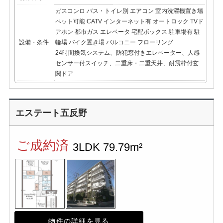
ガスコンロ
バス・トイレ別
エアコン
室内洗濯機置き場
ペット可能
CATV
インターネット有
オートロック
TVド
アホン
都市ガス
エレベータ
宅配ボックス
駐車場有
駐
設備・条件
輪場
バイク置き場
バルコニー
フローリング
24時間換気システム、防犯窓付きエレベーター、人感
センサー付スイッチ、二重床・二重天井、耐震枠付玄
関ドア
エステート五反野
ご成約済
3LDK
79.79m²
物件の詳細を見る