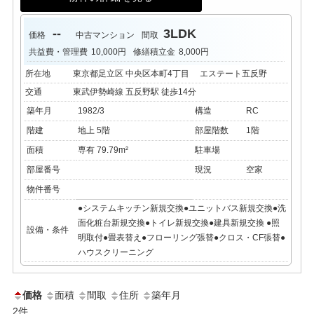
--
3LDK
価格
中古マンション
間取
共益費・管理費
10,000円
修繕積立金
8,000円
所在地
東京都足立区 中央区本町4丁目 エステート五反野
交通
東武伊勢崎線 五反野駅 徒歩14分
築年月
1982/3
構造
RC
階建
地上 5階
部屋階数
1階
面積
専有 79.79m²
駐車場
部屋番号
現況
空家
物件番号
●システムキッチン新規交換●ユニットバス新規交換●洗
面化粧台新規交換●トイレ新規交換●建具新規交換 ●照
設備・条件
明取付●畳表替え●フローリング張替●クロス・CF張替●
ハウスクリーニング
価格
面積
間取
住所
築年月
2
件