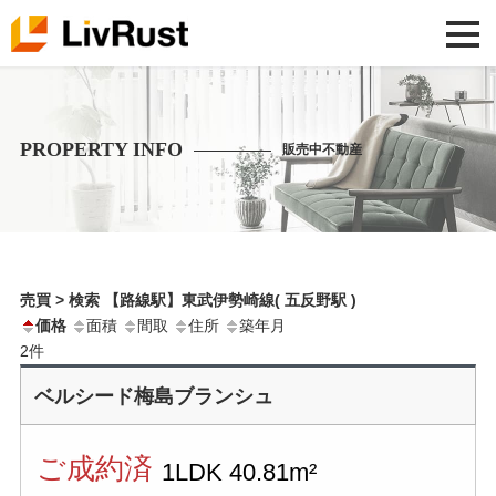
PROPERTY INFO
販売中不動産
売買 > 検索 【路線駅】東武伊勢崎線( 五反野駅 )
価格
面積
間取
住所
築年月
2
件
ベルシード梅島ブランシュ
ご成約済
1LDK
40.81m²