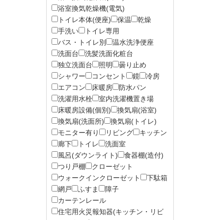
浴室換気乾燥機(電気)
トイレ本体(便座)
保温
乾燥
手洗い
トイレ専用
バス・トイレ別
温水洗浄便座
洗面台
洗髪洗面化粧台
独立洗面台
照明
曇り止め
シャワー
コンセント
鏡
冷房
エアコン
床暖房
防水パン
洗濯用水栓
室内洗濯機置き場
床暖房設備(個別)
換気扇(浴室)
換気扇(洗面所)
換気扇(トイレ)
モニター有り
リビング
キッチン
廊下
トイレ
洗面室
風呂(ダウンライト)
食器棚(造付)
つり戸棚
クローゼット
ウォークインクローゼット
下駄箱
網戸
ふすま
障子
カーテンレール
住宅用火災報知器(キッチン・リビ