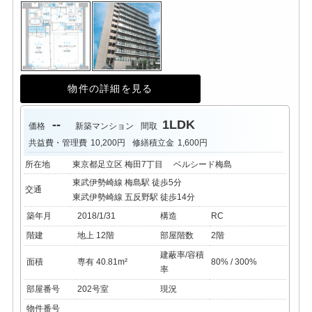
物件の詳細を見る
--
1LDK
価格
新築マンション
間取
共益費・管理費
10,200円
修繕積立金
1,600円
所在地
東京都足立区 梅田7丁目 ベルシード梅島
東武伊勢崎線 梅島駅 徒歩5分
交通
東武伊勢崎線 五反野駅 徒歩14分
築年月
2018/1/31
構造
RC
階建
地上 12階
部屋階数
2階
建蔽率/容積
面積
専有 40.81m²
80% / 300%
率
部屋番号
202号室
現況
物件番号