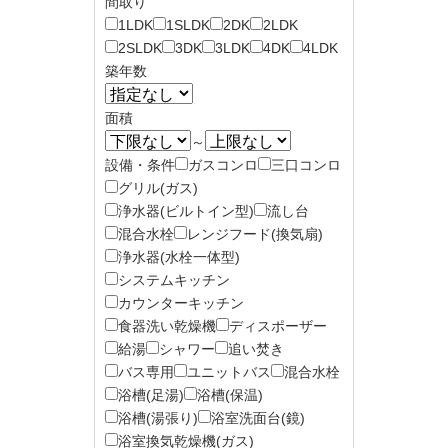
間取り
1LDK
1SLDK
2DK
2LDK
2SLDK
3DK
3LDK
4DK
4LDK
築年数
面積
～
設備・条件
ガスコンロ
三口コンロ
グリル(ガス)
浄水器(ビルトイン型)
流し台
混合水栓
レンジフード(換気扇)
浄水器(水栓一体型)
システムキッチン
カウンターキッチン
食器洗い乾燥機
ディスポーザー
給湯
シャワー
追い焚き
バス専用
ユニットバス
混合水栓
浴槽(足湯)
浴槽(保温)
浴槽(湯張り)
浴室洗面台(鏡)
浴室換気乾燥機(ガス)