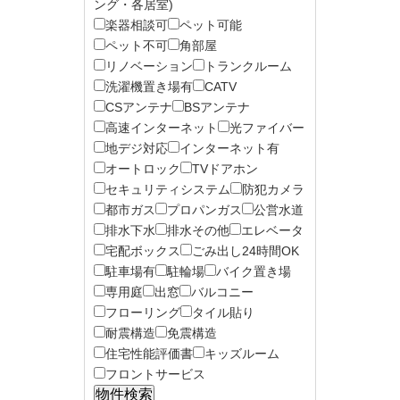
ング・各居室)
楽器相談可
ペット可能
ペット不可
角部屋
リノベーション
トランクルーム
洗濯機置き場有
CATV
CSアンテナ
BSアンテナ
高速インターネット
光ファイバー
地デジ対応
インターネット有
オートロック
TVドアホン
セキュリティシステム
防犯カメラ
都市ガス
プロパンガス
公営水道
排水下水
排水その他
エレベータ
宅配ボックス
ごみ出し24時間OK
駐車場有
駐輪場
バイク置き場
専用庭
出窓
バルコニー
フローリング
タイル貼り
耐震構造
免震構造
住宅性能評価書
キッズルーム
フロントサービス