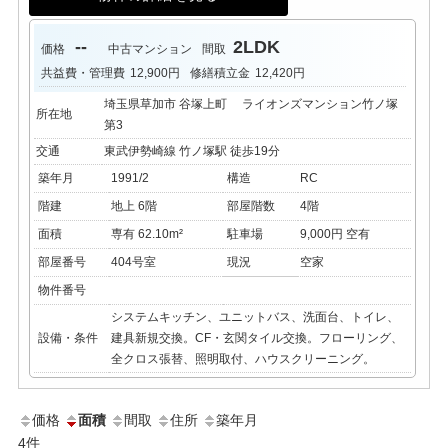
--
2LDK
価格
中古マンション
間取
共益費・管理費
12,900円
修繕積立金
12,420円
埼玉県草加市 谷塚上町 ライオンズマンション竹ノ塚
所在地
第3
交通
東武伊勢崎線 竹ノ塚駅 徒歩19分
築年月
1991/2
構造
RC
階建
地上 6階
部屋階数
4階
面積
専有 62.10m²
駐車場
9,000円 空有
部屋番号
404号室
現況
空家
物件番号
システムキッチン、ユニットバス、洗面台、トイレ、
設備・条件
建具新規交換。CF・玄関タイル交換。フローリング、
全クロス張替、照明取付、ハウスクリーニング。
価格
面積
間取
住所
築年月
4
件