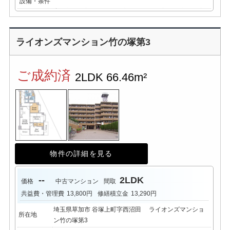
設備・条件
ライオンズマンション竹の塚第3
ご成約済
2LDK
66.46m²
物件の詳細を見る
--
2LDK
価格
中古マンション
間取
共益費・管理費
13,800円
修繕積立金
13,290円
埼玉県草加市 谷塚上町字西沼田 ライオンズマンショ
所在地
ン竹の塚第3