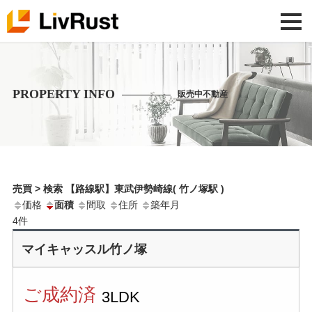
PROPERTY INFO
販売中不動産
売買 > 検索 【路線駅】東武伊勢崎線( 竹ノ塚駅 )
価格
面積
間取
住所
築年月
4
件
マイキャッスル竹ノ塚
ご成約済
3LDK