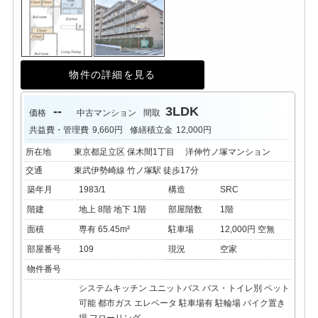
物件の詳細を見る
--
3LDK
価格
中古マンション
間取
共益費・管理費
9,660円
修繕積立金
12,000円
所在地
東京都足立区 保木間1丁目 洋伸竹ノ塚マンション
交通
東武伊勢崎線 竹ノ塚駅 徒歩17分
築年月
1983/1
構造
SRC
階建
地上 8階 地下 1階
部屋階数
1階
面積
専有 65.45m²
駐車場
12,000円 空無
部屋番号
109
現況
空家
物件番号
システムキッチン
ユニットバス
バス・トイレ別
ペット
可能
都市ガス
エレベータ
駐車場有
駐輪場
バイク置き