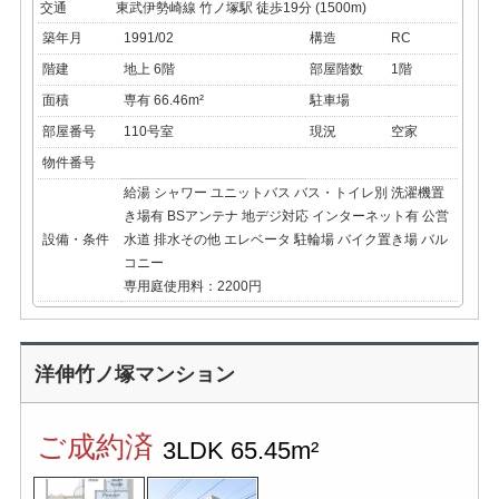
交通
東武伊勢崎線 竹ノ塚駅 徒歩19分 (1500m)
築年月
1991/02
構造
RC
階建
地上 6階
部屋階数
1階
面積
専有 66.46m²
駐車場
部屋番号
110号室
現況
空家
物件番号
給湯
シャワー
ユニットバス
バス・トイレ別
洗濯機置
き場有
BSアンテナ
地デジ対応
インターネット有
公営
設備・条件
水道
排水その他
エレベータ
駐輪場
バイク置き場
バル
コニー
専用庭使用料：2200円
洋伸竹ノ塚マンション
ご成約済
3LDK
65.45m²