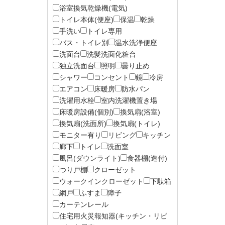
浴室換気乾燥機(電気)
トイレ本体(便座)
保温
乾燥
手洗い
トイレ専用
バス・トイレ別
温水洗浄便座
洗面台
洗髪洗面化粧台
独立洗面台
照明
曇り止め
シャワー
コンセント
鏡
冷房
エアコン
床暖房
防水パン
洗濯用水栓
室内洗濯機置き場
床暖房設備(個別)
換気扇(浴室)
換気扇(洗面所)
換気扇(トイレ)
モニター有り
リビング
キッチン
廊下
トイレ
洗面室
風呂(ダウンライト)
食器棚(造付)
つり戸棚
クローゼット
ウォークインクローゼット
下駄箱
網戸
ふすま
障子
カーテンレール
住宅用火災報知器(キッチン・リビ