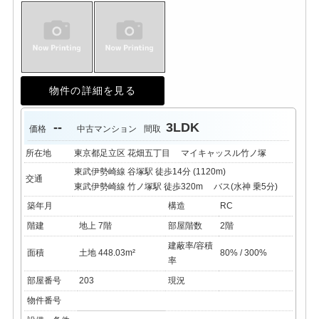
物件の詳細を見る
--
3LDK
価格
中古マンション
間取
所在地
東京都足立区 花畑五丁目 マイキャッスル竹ノ塚
東武伊勢崎線 谷塚駅 徒歩14分 (1120m)
交通
東武伊勢崎線 竹ノ塚駅 徒歩320m
バス(水神 乗5分)
築年月
構造
RC
階建
地上 7階
部屋階数
2階
建蔽率/容積
面積
土地 448.03m²
80% / 300%
率
部屋番号
203
現況
物件番号