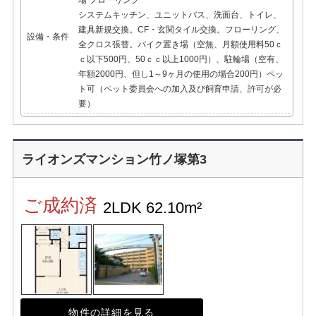
場
フローリング
システムキッチン、ユニットバス、洗面台、トイレ、
建具新規交換。CF・玄関タイル交換。フローリング、
設備・条件
全クロス張替。バイク置き場（空無、月額使用料50ｃ
ｃ以下500円、50ｃｃ以上1000円）、駐輪場（空有、
年額2000円、但し1～9ヶ月の使用の場合200円）ペッ
ト可（ペット委員会への加入及び飼育申請、許可が必
要）
ライオンズマンション竹ノ塚第3
ご成約済
2LDK
62.10m²
物件の詳細を見る