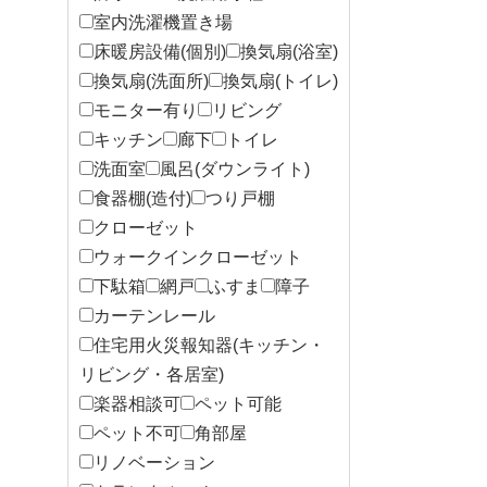
室内洗濯機置き場
床暖房設備(個別)
換気扇(浴室)
換気扇(洗面所)
換気扇(トイレ)
モニター有り
リビング
キッチン
廊下
トイレ
洗面室
風呂(ダウンライト)
食器棚(造付)
つり戸棚
クローゼット
ウォークインクローゼット
下駄箱
網戸
ふすま
障子
カーテンレール
住宅用火災報知器(キッチン・
リビング・各居室)
楽器相談可
ペット可能
ペット不可
角部屋
リノベーション