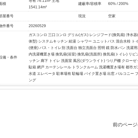
専有 76.11m² 土地
面積
建蔽率/容積率
60% / 200%
1541.14m²
部屋番号
現況
空家
物件番号
20260529
ガスコンロ
三口コンロ
グリル(ガス)
レンジフード(換気扇)
浄水器
体型)
システムキッチン
給湯
シャワー
ユニットバス
混合水栓
ト
(便座)
バス・トイレ別
洗面台
独立洗面台
照明
鏡
防水パン
洗濯用
内洗濯機置き場
換気扇(浴室)
換気扇(洗面所)
換気扇(トイレ)
リビ
設備・条件
ッチン
廊下
トイレ
洗面室
風呂(ダウンライト)
つり戸棚
クローゼ
駄箱
網戸
カーテンレール
トランクルーム
洗濯機置き場有
都市ガ
水道
エレベータ
駐車場有
駐輪場
バイク置き場
出窓
バルコニー
ング
前のページ