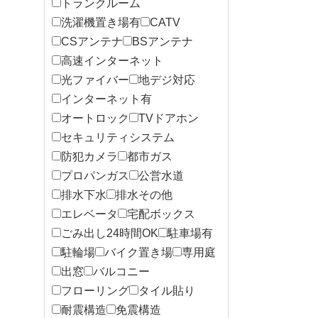
トランクルーム
洗濯機置き場有
CATV
CSアンテナ
BSアンテナ
高速インターネット
光ファイバー
地デジ対応
インターネット有
オートロック
TVドアホン
セキュリティシステム
防犯カメラ
都市ガス
プロパンガス
公営水道
排水下水
排水その他
エレベータ
宅配ボックス
ごみ出し24時間OK
駐車場有
駐輪場
バイク置き場
専用庭
出窓
バルコニー
フローリング
タイル貼り
耐震構造
免震構造