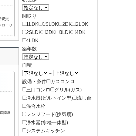
間取り
新規交
1LDK
1SLDK
2DK
2LDK
フローリ
2SLDK
3DK
3LDK
4DK
4LDK
築年数
面積
～
設備・条件
ガスコンロ
三口コンロ
グリル(ガス)
浄水器(ビルトイン型)
流し台
混合水栓
造陸屋
レンジフード(換気扇)
浄水器(水栓一体型)
システムキッチン