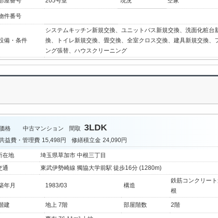
部屋番号
205号室
現況
空家
物件番号
システムキッチン新規交換、ユニットバス新規交換、洗面化粧台
設備・条件
換、トイレ新規交換、畳交換、全室クロス交換、建具新規交換、
ング張替、ハウスクリーニング
3LDK
価格
中古マンション
間取
共益費・管理費
15,498円
修繕積立金
24,090円
所在地
埼玉県草加市 中根三丁目
交通
東武伊勢崎線 獨協大学前駅 徒歩16分 (1280m)
鉄筋コンクリート
築年月
1983/03
構造
根
階建
地上 7階
部屋階数
2階