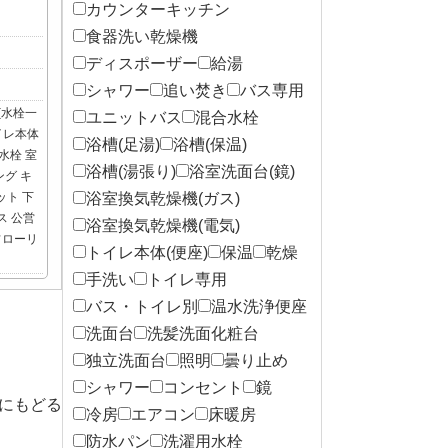
カウンターキッチン
食器洗い乾燥機
ディスポーザー
給湯
シャワー
追い焚き
バス専用
(水栓一
ユニットバス
混合水栓
イレ本体
浴槽(足湯)
浴槽(保温)
水栓
室
浴槽(湯張り)
浴室洗面台(鏡)
ング
キ
ット
下
浴室換気乾燥機(ガス)
ス
公営
浴室換気乾燥機(電気)
フローリ
トイレ本体(便座)
保温
乾燥
手洗い
トイレ専用
バス・トイレ別
温水洗浄便座
洗面台
洗髪洗面化粧台
独立洗面台
照明
曇り止め
シャワー
コンセント
鏡
にもどる
冷房
エアコン
床暖房
防水パン
洗濯用水栓