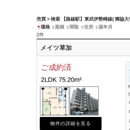
売買 > 検索 【路線駅】東武伊勢崎線( 獨協大
価格
面積
間取
住所
築年月
2
件
メイツ草加
ご成約済
2LDK
75.20m²
物件の詳細を見る