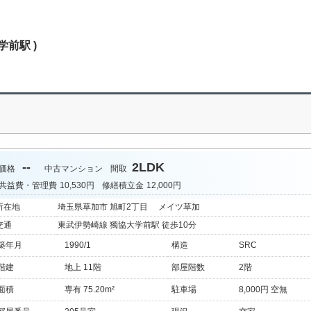
学前駅 )
--
2LDK
価格
中古マンション
間取
共益費・管理費
10,530円
修繕積立金
12,000円
所在地
埼玉県草加市 旭町2丁目 メイツ草加
交通
東武伊勢崎線 獨協大学前駅 徒歩10分
築年月
1990/1
構造
SRC
階建
地上 11階
部屋階数
2階
面積
専有 75.20m²
駐車場
8,000円 空無