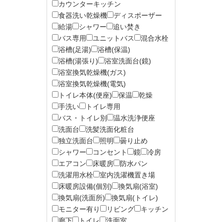
カウンターキッチン
食器洗い乾燥機
ディスポーザー
給湯
シャワー
追い焚き
バス専用
ユニットバス
混合水栓
浴槽(足湯)
浴槽(保温)
浴槽(湯張り)
浴室洗面台(鏡)
浴室換気乾燥機(ガス)
浴室換気乾燥機(電気)
トイレ本体(便座)
保温
乾燥
手洗い
トイレ専用
バス・トイレ別
温水洗浄便座
洗面台
洗髪洗面化粧台
独立洗面台
照明
曇り止め
シャワー
コンセント
鏡
冷房
エアコン
床暖房
防水パン
洗濯用水栓
室内洗濯機置き場
床暖房設備(個別)
換気扇(浴室)
換気扇(洗面所)
換気扇(トイレ)
モニター有り
リビング
キッチン
廊下
トイレ
洗面室