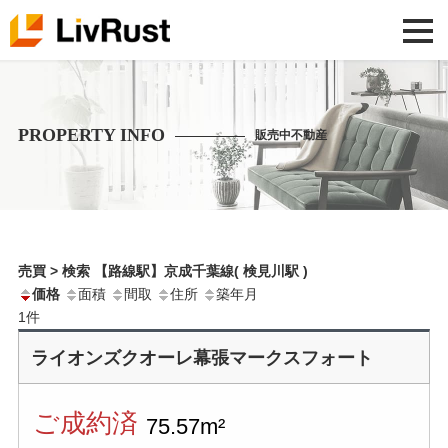
PROPERTY INFO
販売中不動産
売買 > 検索 【路線駅】京成千葉線( 検見川駅 )
価格
面積
間取
住所
築年月
1
件
ライオンズクオーレ幕張マークスフォート
ご成約済
75.57m²