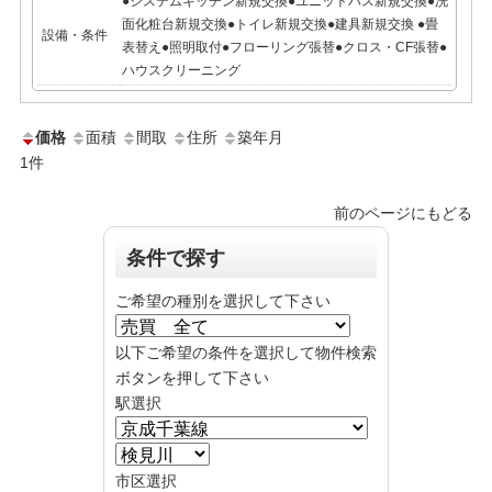
●システムキッチン新規交換●ユニットバス新規交換●洗
面化粧台新規交換●トイレ新規交換●建具新規交換 ●畳
設備・条件
表替え●照明取付●フローリング張替●クロス・CF張替●
ハウスクリーニング
価格
面積
間取
住所
築年月
1
件
前のページにもどる
条件で探す
ご希望の種別を選択して下さい
以下ご希望の条件を選択して物件検索
ボタンを押して下さい
駅選択
市区選択