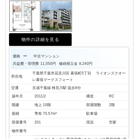
物件の詳細を見る
--
価格
中古マンション
共益費・管理費
11,550円
修繕積立金
8,240円
千葉県千葉市花見川区 幕張町5丁目 ライオンズクオー
所在地
レ幕張マークスフォート
交通
京成千葉線 検見川駅 徒歩9分
築年月
2011/2
構造
RC
階建
地上 10階
部屋階数
2階
面積
専有 75.57m²
駐車場
部屋番号
201
現況
空家
物件番号