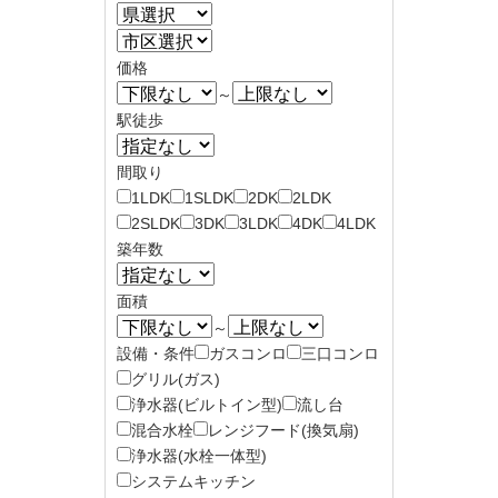
価格
～
駅徒歩
間取り
1LDK
1SLDK
2DK
2LDK
2SLDK
3DK
3LDK
4DK
4LDK
築年数
面積
～
設備・条件
ガスコンロ
三口コンロ
グリル(ガス)
浄水器(ビルトイン型)
流し台
混合水栓
レンジフード(換気扇)
浄水器(水栓一体型)
システムキッチン