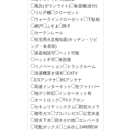
風呂(ダウンライト)
食器棚(造付)
つり戸棚
クローゼット
ウォークインクローゼット
下駄箱
網戸
ふすま
障子
カーテンレール
住宅用火災報知器(キッチン・リビ
ング・各居室)
楽器相談可
ペット可能
ペット不可
角部屋
リノベーション
トランクルーム
洗濯機置き場有
CATV
CSアンテナ
BSアンテナ
高速インターネット
光ファイバー
地デジ対応
インターネット有
オートロック
TVドアホン
セキュリティシステム
防犯カメラ
都市ガス
プロパンガス
公営水道
排水下水
排水その他
エレベータ
宅配ボックス
ごみ出し24時間OK