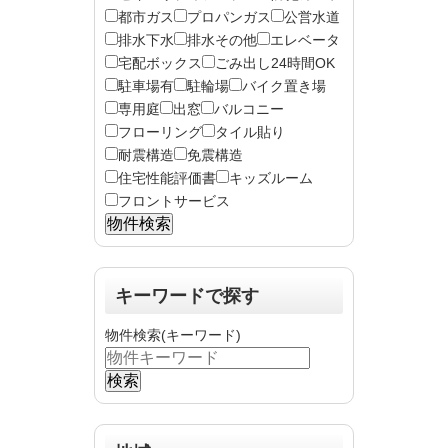
都市ガス
プロパンガス
公営水道
排水下水
排水その他
エレベータ
宅配ボックス
ごみ出し24時間OK
駐車場有
駐輪場
バイク置き場
専用庭
出窓
バルコニー
フローリング
タイル貼り
耐震構造
免震構造
住宅性能評価書
キッズルーム
フロントサービス
キーワードで探す
物件検索(キーワード)