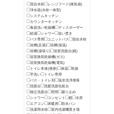
混合水栓
レンジフード(換気扇)
浄水器(水栓一体型)
システムキッチン
カウンターキッチン
食器洗い乾燥機
ディスポーザー
給湯
シャワー
追い焚き
バス専用
ユニットバス
混合水栓
浴槽(足湯)
浴槽(保温)
浴槽(湯張り)
浴室洗面台(鏡)
浴室換気乾燥機(ガス)
浴室換気乾燥機(電気)
トイレ本体(便座)
保温
乾燥
手洗い
トイレ専用
バス・トイレ別
温水洗浄便座
洗面台
洗髪洗面化粧台
独立洗面台
照明
曇り止め
シャワー
コンセント
鏡
冷房
エアコン
床暖房
防水パン
洗濯用水栓
室内洗濯機置き場