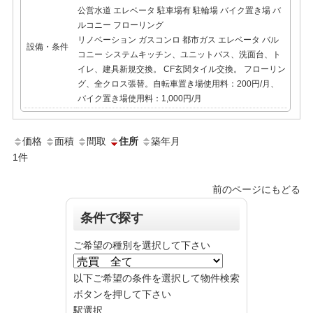
公営水道
エレベータ
駐車場有
駐輪場
バイク置き場
バ
ルコニー
フローリング
リノベーション ガスコンロ 都市ガス エレベータ バル
設備・条件
コニー システムキッチン、ユニットバス、洗面台、ト
イレ、建具新規交換。 CF玄関タイル交換。 フローリン
グ、全クロス張替。自転車置き場使用料：200円/月、
バイク置き場使用料：1,000円/月
価格
面積
間取
住所
築年月
1
件
前のページにもどる
条件で探す
ご希望の種別を選択して下さい
以下ご希望の条件を選択して物件検索
ボタンを押して下さい
駅選択