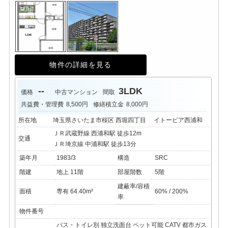
物件の詳細を見る
--
3LDK
価格
中古マンション
間取
共益費・管理費
8,500円
修繕積立金
8,000円
所在地
埼玉県さいたま市桜区 西堀四丁目 イトーピア西浦和
ＪＲ武蔵野線 西浦和駅 徒歩12m
交通
ＪＲ埼京線 中浦和駅 徒歩13分
築年月
1983/3
構造
SRC
階建
地上 11階
部屋階数
5階
建蔽率/容積
面積
専有 64.40m²
60% / 200%
率
物件番号
バス・トイレ別
独立洗面台
ペット可能
CATV
都市ガス