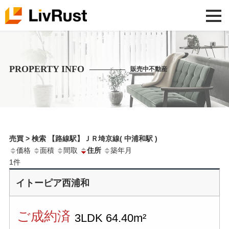
PROPERTY INFO
販売中不動産
売買 > 検索 【路線駅】ＪＲ埼京線( 中浦和駅 )
価格
面積
間取
住所
築年月
1
件
イトーピア西浦和
ご成約済
3LDK
64.40m²