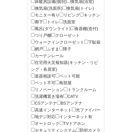
床暖房設備(個別)
換気扇(浴室)
換気扇(洗面所)
換気扇(トイレ)
モニター有り
リビング
キッチン
廊下
トイレ
洗面室
風呂(ダウンライト)
食器棚(造付)
つり戸棚
クローゼット
ウォークインクローゼット
下駄箱
網戸
ふすま
障子
カーテンレール
住宅用火災報知器(キッチン・リビ
ング・各居室)
楽器相談可
ペット可能
ペット不可
角部屋
リノベーション
トランクルーム
洗濯機置き場有
CATV
CSアンテナ
BSアンテナ
高速インターネット
光ファイバー
地デジ対応
インターネット有
オートロック
TVドアホン
セキュリティシステム
防犯カメラ