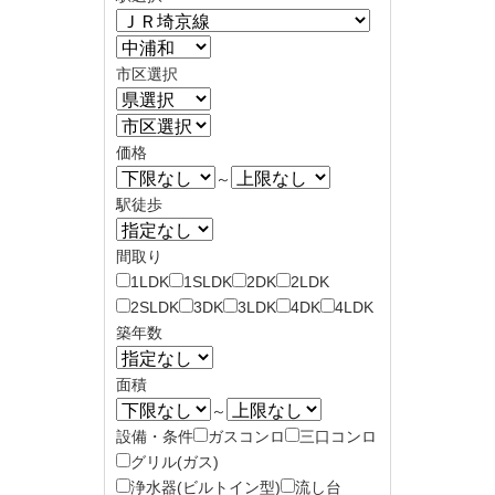
市区選択
価格
～
駅徒歩
間取り
1LDK
1SLDK
2DK
2LDK
2SLDK
3DK
3LDK
4DK
4LDK
築年数
面積
～
設備・条件
ガスコンロ
三口コンロ
グリル(ガス)
浄水器(ビルトイン型)
流し台