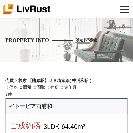
PROPERTY INFO
販売中不動産
売買 > 検索 【路線駅】ＪＲ埼京線( 中浦和駅 )
価格
面積
間取
住所
築年月
1
件
イトーピア西浦和
ご成約済
3LDK
64.40m²