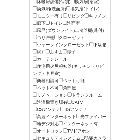
床暖房設備(個別)
換気扇(浴室)
換気扇(洗面所)
換気扇(トイレ)
モニター有り
リビング
キッチン
廊下
トイレ
洗面室
風呂(ダウンライト)
食器棚(造付)
つり戸棚
クローゼット
ウォークインクローゼット
下駄箱
網戸
ふすま
障子
カーテンレール
住宅用火災報知器(キッチン・リビ
ング・各居室)
楽器相談可
ペット可能
ペット不可
角部屋
リノベーション
トランクルーム
洗濯機置き場有
CATV
CSアンテナ
BSアンテナ
高速インターネット
光ファイバー
地デジ対応
インターネット有
オートロック
TVドアホン
セキュリティシステム
防犯カメラ