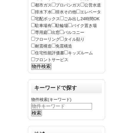
都市ガス
プロパンガス
公営水道
排水下水
排水その他
エレベータ
宅配ボックス
ごみ出し24時間OK
駐車場有
駐輪場
バイク置き場
専用庭
出窓
バルコニー
フローリング
タイル貼り
耐震構造
免震構造
住宅性能評価書
キッズルーム
フロントサービス
キーワードで探す
物件検索(キーワード)