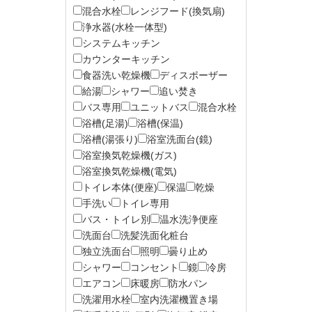
混合水栓
レンジフード(換気扇)
浄水器(水栓一体型)
システムキッチン
カウンターキッチン
食器洗い乾燥機
ディスポーザー
給湯
シャワー
追い焚き
バス専用
ユニットバス
混合水栓
浴槽(足湯)
浴槽(保温)
浴槽(湯張り)
浴室洗面台(鏡)
浴室換気乾燥機(ガス)
浴室換気乾燥機(電気)
トイレ本体(便座)
保温
乾燥
手洗い
トイレ専用
バス・トイレ別
温水洗浄便座
洗面台
洗髪洗面化粧台
独立洗面台
照明
曇り止め
シャワー
コンセント
鏡
冷房
エアコン
床暖房
防水パン
洗濯用水栓
室内洗濯機置き場