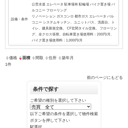
公営水道
エレベータ
駐車場有
駐輪場
バイク置き場
バ
ルコニー
フローリング
リノベーション ガスコンロ 都市ガス エレベータ バル
設備・条件
コニー システムキッチン、ユニットバス、洗面台、ト
イレ、建具新規交換。 CF玄関タイル交換。 フローリン
グ、全クロス張替。自転車置き場使用料：200円/月、
バイク置き場使用料：1,000円/月
価格
面積
間取
住所
築年月
1
件
前のページにもどる
条件で探す
ご希望の種別を選択して下さい
以下ご希望の条件を選択して物件検索
ボタンを押して下さい
駅選択