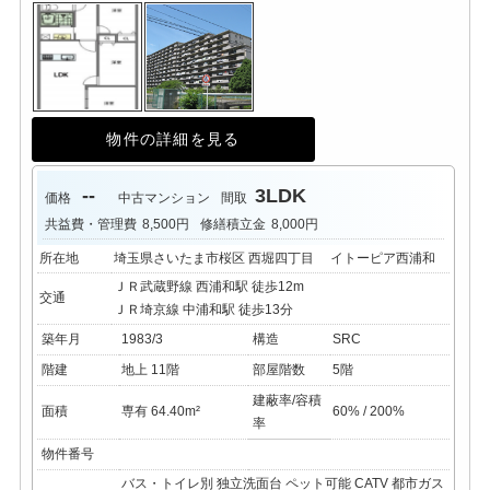
物件の詳細を見る
--
3LDK
価格
中古マンション
間取
共益費・管理費
8,500円
修繕積立金
8,000円
所在地
埼玉県さいたま市桜区 西堀四丁目 イトーピア西浦和
ＪＲ武蔵野線 西浦和駅 徒歩12m
交通
ＪＲ埼京線 中浦和駅 徒歩13分
築年月
1983/3
構造
SRC
階建
地上 11階
部屋階数
5階
建蔽率/容積
面積
専有 64.40m²
60% / 200%
率
物件番号
バス・トイレ別
独立洗面台
ペット可能
CATV
都市ガス