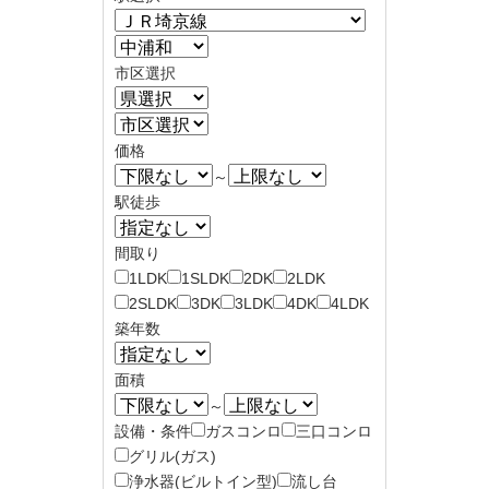
市区選択
価格
～
駅徒歩
間取り
1LDK
1SLDK
2DK
2LDK
2SLDK
3DK
3LDK
4DK
4LDK
築年数
面積
～
設備・条件
ガスコンロ
三口コンロ
グリル(ガス)
浄水器(ビルトイン型)
流し台