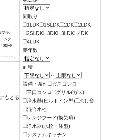
間取り
1LDK
1SLDK
2DK
2LDK
規交換。
2SLDK
3DK
3LDK
4DK
ルームク
4LDK
00円/
築年数
面積
～
設備・条件
ガスコンロ
三口コンロ
グリル(ガス)
にもどる
浄水器(ビルトイン型)
流し台
混合水栓
レンジフード(換気扇)
浄水器(水栓一体型)
システムキッチン