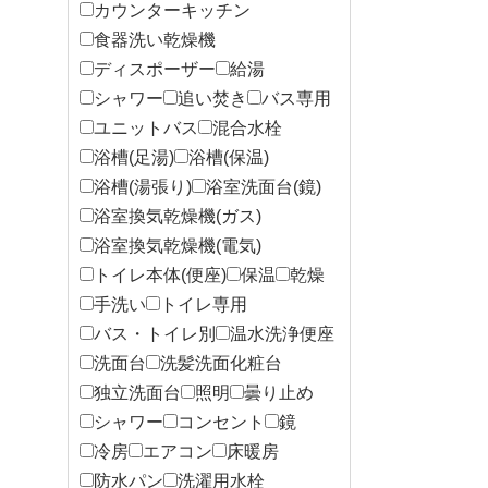
カウンターキッチン
食器洗い乾燥機
ディスポーザー
給湯
シャワー
追い焚き
バス専用
ユニットバス
混合水栓
浴槽(足湯)
浴槽(保温)
浴槽(湯張り)
浴室洗面台(鏡)
浴室換気乾燥機(ガス)
浴室換気乾燥機(電気)
トイレ本体(便座)
保温
乾燥
手洗い
トイレ専用
バス・トイレ別
温水洗浄便座
洗面台
洗髪洗面化粧台
独立洗面台
照明
曇り止め
シャワー
コンセント
鏡
冷房
エアコン
床暖房
防水パン
洗濯用水栓