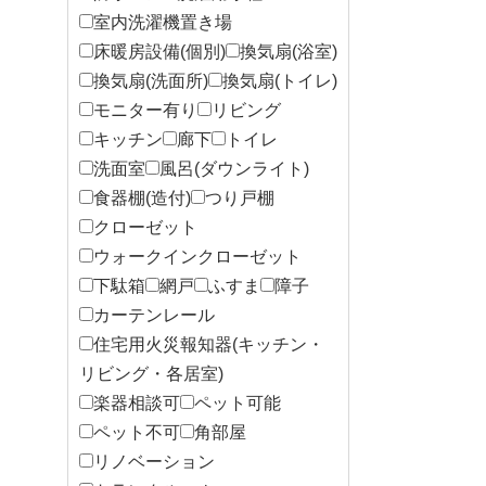
室内洗濯機置き場
床暖房設備(個別)
換気扇(浴室)
換気扇(洗面所)
換気扇(トイレ)
モニター有り
リビング
キッチン
廊下
トイレ
洗面室
風呂(ダウンライト)
食器棚(造付)
つり戸棚
クローゼット
ウォークインクローゼット
下駄箱
網戸
ふすま
障子
カーテンレール
住宅用火災報知器(キッチン・
リビング・各居室)
楽器相談可
ペット可能
ペット不可
角部屋
リノベーション