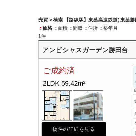
売買 > 検索 【路線駅】東葉高速鉄道( 東葉勝
価格
面積
間取
住所
築年月
1
件
アンビシャスガーデン勝田台
ご成約済
2LDK
59.42m²
物件の詳細を見る