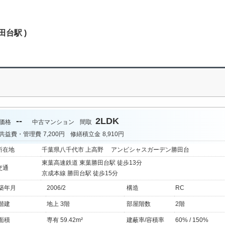
田台駅 )
--
2LDK
価格
中古マンション
間取
共益費・管理費
7,200円
修繕積立金
8,910円
所在地
千葉県八千代市 上高野 アンビシャスガーデン勝田台
東葉高速鉄道 東葉勝田台駅 徒歩13分
交通
京成本線 勝田台駅 徒歩15分
築年月
2006/2
構造
RC
階建
地上 3階
部屋階数
2階
面積
専有 59.42m²
建蔽率/容積率
60% / 150%