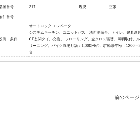
部屋番号
217
現況
空家
物件番号
オートロック
エレベータ
システムキッチン、ユニットバス、洗面洗面台、トイレ、建具新
設備・条件
CF玄関タイル交換。 フローリング、全クロス張替。照明取付。
リーニング。バイク置場月額：1,000円/台、駐輪場年額：1200～24
台
前のページ