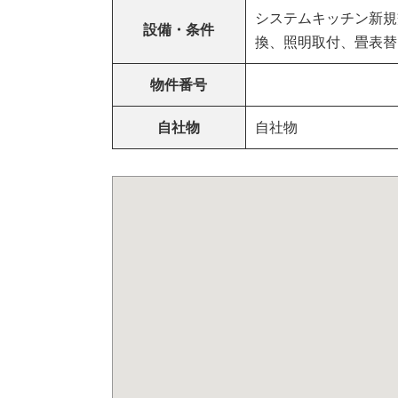
システムキッチン新規
設備・条件
換、照明取付、畳表替
物件番号
自社物
自社物