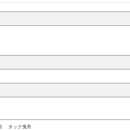
目 タック曳舟