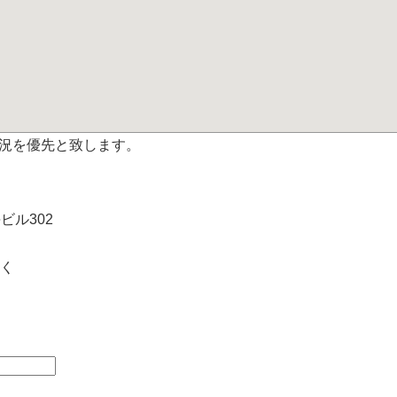
況を優先と致します。
海ビル302
除く