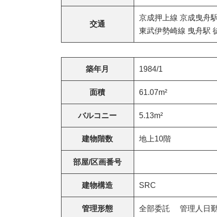
京成押上線 京成曳舟駅
交通
東武伊勢崎線 曳舟駅 
築年月
1984/1
面積
61.07m²
バルコニー
5.13m²
建物階数
地上10階
部屋/区画番号
建物構造
SRC
管理形態
全部委託 管理人日