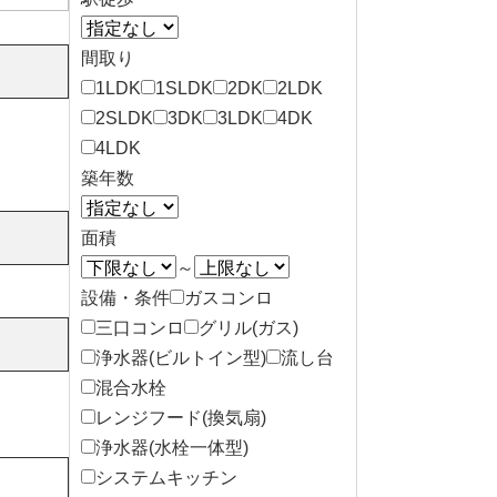
間取り
1LDK
1SLDK
2DK
2LDK
2SLDK
3DK
3LDK
4DK
4LDK
築年数
面積
～
設備・条件
ガスコンロ
三口コンロ
グリル(ガス)
浄水器(ビルトイン型)
流し台
混合水栓
レンジフード(換気扇)
浄水器(水栓一体型)
システムキッチン