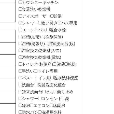
カウンターキッチン
食器洗い乾燥機
ディスポーザー
給湯
シャワー
追い焚き
バス専用
ユニットバス
混合水栓
浴槽(足湯)
浴槽(保温)
浴槽(湯張り)
浴室洗面台(鏡)
浴室換気乾燥機(ガス)
浴室換気乾燥機(電気)
トイレ本体(便座)
保温
乾燥
手洗い
トイレ専用
バス・トイレ別
温水洗浄便座
洗面台
洗髪洗面化粧台
独立洗面台
照明
曇り止め
シャワー
コンセント
鏡
冷房
エアコン
床暖房
防水パン
洗濯用水栓