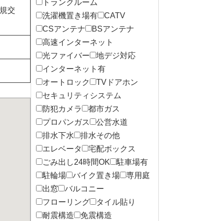
トランクルーム
規交
洗濯機置き場有
CATV
CSアンテナ
BSアンテナ
高速インターネット
光ファイバー
地デジ対応
インターネット有
オートロック
TVドアホン
セキュリティシステム
防犯カメラ
都市ガス
プロパンガス
公営水道
排水下水
排水その他
エレベータ
宅配ボックス
ごみ出し24時間OK
駐車場有
駐輪場
バイク置き場
専用庭
出窓
バルコニー
フローリング
タイル貼り
耐震構造
免震構造