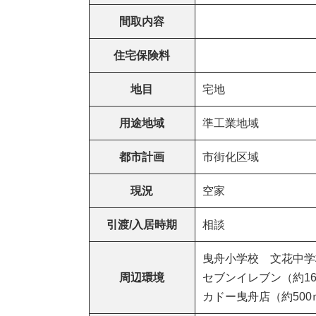
間取内容
住宅保険料
地目
宅地
用途地域
準工業地域
都市計画
市街化区域
現況
空家
引渡/入居時期
相談
曳舟小学校 文花中学
周辺環境
セブンイレブン（約1
カドー曳舟店（約500