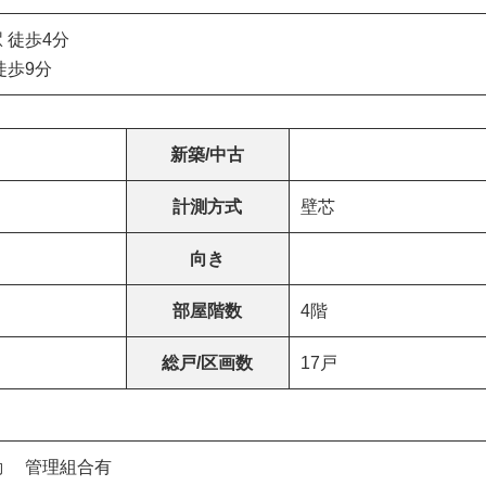
 徒歩4分
徒歩9分
新築/中古
計測方式
壁芯
向き
部屋階数
4階
総戸/区画数
17戸
勤 管理組合有