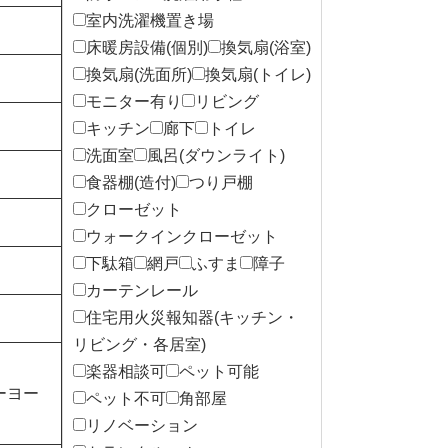
室内洗濯機置き場
床暖房設備(個別)
換気扇(浴室)
換気扇(洗面所)
換気扇(トイレ)
モニター有り
リビング
キッチン
廊下
トイレ
洗面室
風呂(ダウンライト)
食器棚(造付)
つり戸棚
クローゼット
ウォークインクローゼット
下駄箱
網戸
ふすま
障子
カーテンレール
住宅用火災報知器(キッチン・
リビング・各居室)
楽器相談可
ペット可能
ーヨー
ペット不可
角部屋
リノベーション