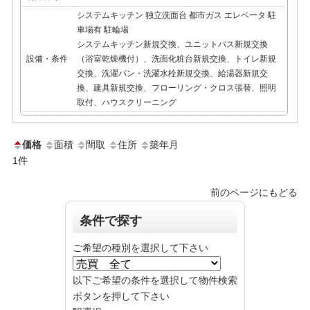
システムキッチン
独立洗面台
都市ガス
エレベータ
駐
車場有
駐輪場
システムキッチン新規交換、ユニットバス新規交換
設備・条件
（浴室乾燥機付）、洗面化粧台新規交換、トイレ新規
交換、洗濯パン・洗濯水栓新規交換、給湯器新規交
換、建具新規交換、フローリング・クロス張替、照明
取付、ハウスクリーニング
価格
面積
間取
住所
築年月
1
件
前のページにもどる
条件で探す
ご希望の種別を選択して下さい
以下ご希望の条件を選択して物件検索
ボタンを押して下さい