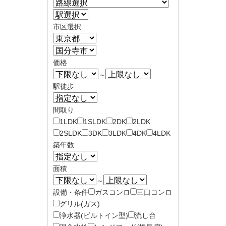
市区選択
価格
～
駅徒歩
間取り
1LDK
1SLDK
2DK
2LDK
2SLDK
3DK
3LDK
4DK
4LDK
築年数
面積
～
設備・条件
ガスコンロ
三口コンロ
グリル(ガス)
浄水器(ビルトイン型)
流し台