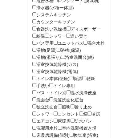
混合水栓
レンジフード(換気扇)
浄水器(水栓一体型)
システムキッチン
カウンターキッチン
食器洗い乾燥機
ディスポーザー
給湯
シャワー
追い焚き
バス専用
ユニットバス
混合水栓
浴槽(足湯)
浴槽(保温)
浴槽(湯張り)
浴室洗面台(鏡)
浴室換気乾燥機(ガス)
浴室換気乾燥機(電気)
トイレ本体(便座)
保温
乾燥
手洗い
トイレ専用
バス・トイレ別
温水洗浄便座
洗面台
洗髪洗面化粧台
独立洗面台
照明
曇り止め
シャワー
コンセント
鏡
冷房
エアコン
床暖房
防水パン
洗濯用水栓
室内洗濯機置き場
床暖房設備(個別)
換気扇(浴室)