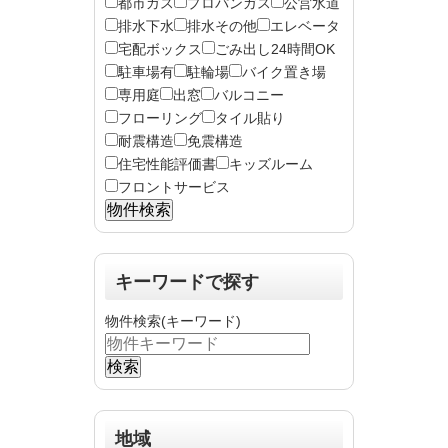
都市ガス
プロパンガス
公営水道
排水下水
排水その他
エレベータ
宅配ボックス
ごみ出し24時間OK
駐車場有
駐輪場
バイク置き場
専用庭
出窓
バルコニー
フローリング
タイル貼り
耐震構造
免震構造
住宅性能評価書
キッズルーム
フロントサービス
キーワードで探す
物件検索(キーワード)
地域