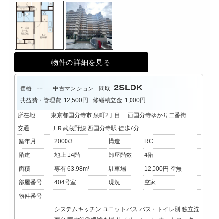
物件の詳細を見る
--
2SLDK
価格
中古マンション
間取
共益費・管理費
12,500円
修繕積立金
1,000円
所在地
東京都国分寺市 泉町2丁目 西国分寺ゆかり二番街
交通
ＪＲ武蔵野線 西国分寺駅 徒歩7分
築年月
2000/3
構造
RC
階建
地上 14階
部屋階数
4階
面積
専有 63.98m²
駐車場
12,000円 空無
部屋番号
404号室
現況
空家
物件番号
システムキッチン
ユニットバス
バス・トイレ別
独立洗