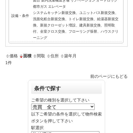
面台
室内洗濯機置き場
リノベーション
オートロック
都市ガス
エレベータ
システムキッチン新規交換、ユニットバス新規交換、
設備・条件
洗面化粧台新規交換、トイレ新規交換、給湯器新規交
換、新規クローゼット増設、建具新規交換、照明取
付、全室クロス交換、フローリング張替、ハウスクリ
ーニング
価格
面積
間取
住所
築年月
1
件
前のページにもどる
条件で探す
ご希望の種別を選択して下さい
以下ご希望の条件を選択して物件検索
ボタンを押して下さい
駅選択