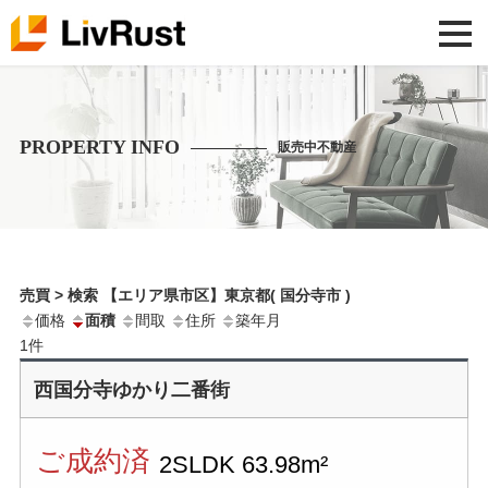
PROPERTY INFO
販売中不動産
売買 > 検索 【エリア県市区】東京都( 国分寺市 )
価格
面積
間取
住所
築年月
1
件
西国分寺ゆかり二番街
ご成約済
2SLDK
63.98m²