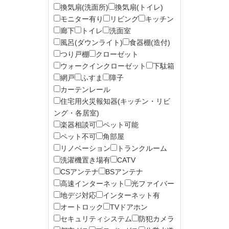
換気扇(洗面所)
換気扇(トイレ)
モニター有り
リビング
キッチン
廊下
トイレ
洗面室
風呂(ダウンライト)
食器棚(造付)
つり戸棚
クローゼット
ウォークインクローゼット
下駄箱
網戸
ふすま
障子
カーテンレール
住宅用火災報知器(キッチン・リビ
ング・各居室)
楽器相談可
ペット可能
ペット不可
角部屋
リノベーション
トランクルーム
洗濯機置き場有
CATV
CSアンテナ
BSアンテナ
高速インターネット
光ファイバー
地デジ対応
インターネット有
オートロック
TVドアホン
セキュリティシステム
防犯カメラ