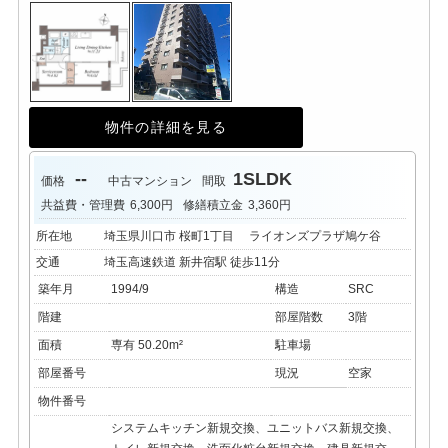
物件の詳細を見る
--
1SLDK
価格
中古マンション
間取
共益費・管理費
6,300円
修繕積立金
3,360円
所在地
埼玉県川口市 桜町1丁目 ライオンズプラザ鳩ケ谷
交通
埼玉高速鉄道 新井宿駅 徒歩11分
築年月
1994/9
構造
SRC
階建
部屋階数
3階
面積
専有 50.20m²
駐車場
部屋番号
現況
空家
物件番号
システムキッチン新規交換、ユニットバス新規交換、