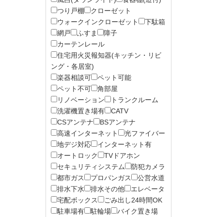
つり戸棚
クローゼット
ウォークインクローゼット
下駄箱
網戸
ふすま
障子
カーテンレール
住宅用火災報知器(キッチン・リビ
ング・各居室)
楽器相談可
ペット可能
ペット不可
角部屋
リノベーション
トランクルーム
洗濯機置き場有
CATV
CSアンテナ
BSアンテナ
高速インターネット
光ファイバー
地デジ対応
インターネット有
オートロック
TVドアホン
セキュリティシステム
防犯カメラ
都市ガス
プロパンガス
公営水道
排水下水
排水その他
エレベータ
宅配ボックス
ごみ出し24時間OK
駐車場有
駐輪場
バイク置き場