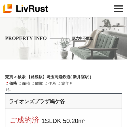
PROPERTY INFO
販売中不動産
売買 > 検索 【路線駅】埼玉高速鉄道( 新井宿駅 )
価格
面積
間取
住所
築年月
1
件
ライオンズプラザ鳩ケ谷
ご成約済
1SLDK
50.20m²