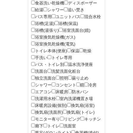
食器洗い乾燥機
ディスポーザー
給湯
シャワー
追い焚き
バス専用
ユニットバス
混合水栓
浴槽(足湯)
浴槽(保温)
浴槽(湯張り)
浴室洗面台(鏡)
浴室換気乾燥機(ガス)
浴室換気乾燥機(電気)
トイレ本体(便座)
保温
乾燥
手洗い
トイレ専用
バス・トイレ別
温水洗浄便座
洗面台
洗髪洗面化粧台
独立洗面台
照明
曇り止め
シャワー
コンセント
鏡
冷房
エアコン
床暖房
防水パン
洗濯用水栓
室内洗濯機置き場
床暖房設備(個別)
換気扇(浴室)
換気扇(洗面所)
換気扇(トイレ)
モニター有り
リビング
キッチン
廊下
トイレ
洗面室
風呂(ダウンライト)
食器棚(造付)