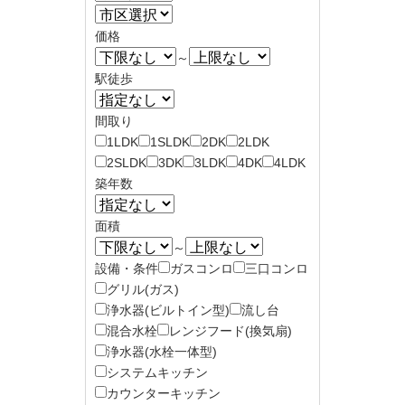
価格
～
駅徒歩
間取り
1LDK
1SLDK
2DK
2LDK
2SLDK
3DK
3LDK
4DK
4LDK
築年数
面積
～
設備・条件
ガスコンロ
三口コンロ
グリル(ガス)
浄水器(ビルトイン型)
流し台
混合水栓
レンジフード(換気扇)
浄水器(水栓一体型)
システムキッチン
カウンターキッチン