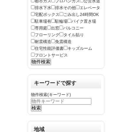
都市ガス
プロパンガス
公営水道
排水下水
排水その他
エレベータ
宅配ボックス
ごみ出し24時間OK
駐車場有
駐輪場
バイク置き場
専用庭
出窓
バルコニー
フローリング
タイル貼り
耐震構造
免震構造
住宅性能評価書
キッズルーム
フロントサービス
キーワードで探す
物件検索(キーワード)
地域