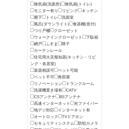
換気扇(洗面所)
換気扇(トイレ)
モニター有り
リビング
キッチン
廊下
トイレ
洗面室
風呂(ダウンライト)
食器棚(造付)
つり戸棚
クローゼット
ウォークインクローゼット
下駄箱
網戸
ふすま
障子
カーテンレール
住宅用火災報知器(キッチン・リビ
ング・各居室)
楽器相談可
ペット可能
ペット不可
角部屋
リノベーション
トランクルーム
洗濯機置き場有
CATV
CSアンテナ
BSアンテナ
高速インターネット
光ファイバー
地デジ対応
インターネット有
オートロック
TVドアホン
セキュリティシステム
防犯カメラ