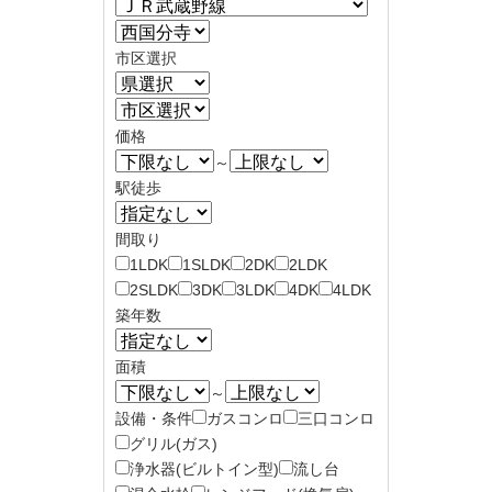
市区選択
価格
～
駅徒歩
間取り
1LDK
1SLDK
2DK
2LDK
2SLDK
3DK
3LDK
4DK
4LDK
築年数
面積
～
設備・条件
ガスコンロ
三口コンロ
グリル(ガス)
浄水器(ビルトイン型)
流し台