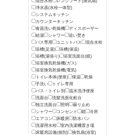
混合水栓
レンジフード(換気扇)
浄水器(水栓一体型)
システムキッチン
カウンターキッチン
食器洗い乾燥機
ディスポーザー
給湯
シャワー
追い焚き
バス専用
ユニットバス
混合水栓
浴槽(足湯)
浴槽(保温)
浴槽(湯張り)
浴室洗面台(鏡)
浴室換気乾燥機(ガス)
浴室換気乾燥機(電気)
トイレ本体(便座)
保温
乾燥
手洗い
トイレ専用
バス・トイレ別
温水洗浄便座
洗面台
洗髪洗面化粧台
独立洗面台
照明
曇り止め
シャワー
コンセント
鏡
冷房
エアコン
床暖房
防水パン
洗濯用水栓
室内洗濯機置き場
床暖房設備(個別)
換気扇(浴室)