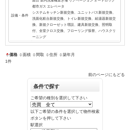
面台
室内洗濯機置き場
リノベーション
オートロック
都市ガス
エレベータ
システムキッチン新規交換、ユニットバス新規交換、
設備・条件
洗面化粧台新規交換、トイレ新規交換、給湯器新規交
換、新規クローゼット増設、建具新規交換、照明取
付、全室クロス交換、フローリング張替、ハウスクリ
ーニング
価格
面積
間取
住所
築年月
1
件
前のページにもどる
条件で探す
ご希望の種別を選択して下さい
以下ご希望の条件を選択して物件検索
ボタンを押して下さい
駅選択