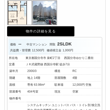
物件の詳細を見る
--
2SLDK
価格
中古マンション
間取
共益費・管理費
12,500円
修繕積立金
1,000円
所在地
東京都国分寺市 泉町2丁目 西国分寺ゆかり二番街
交通
ＪＲ武蔵野線 西国分寺駅 徒歩7分
築年月
2000/3
構造
RC
階建
地上 14階
部屋階数
4階
面積
専有 63.98m²
駐車場
12,000円 空無
部屋番号
404号室
現況
空家
物件番号
システムキッチン
ユニットバス
バス・トイレ別
独立洗