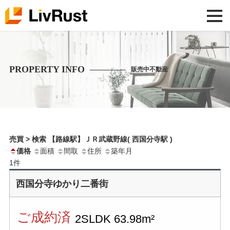
PROPERTY INFO
販売中不動産
売買 > 検索 【路線駅】ＪＲ武蔵野線( 西国分寺駅 )
価格
面積
間取
住所
築年月
1
件
西国分寺ゆかり二番街
ご成約済
2SLDK
63.98m²