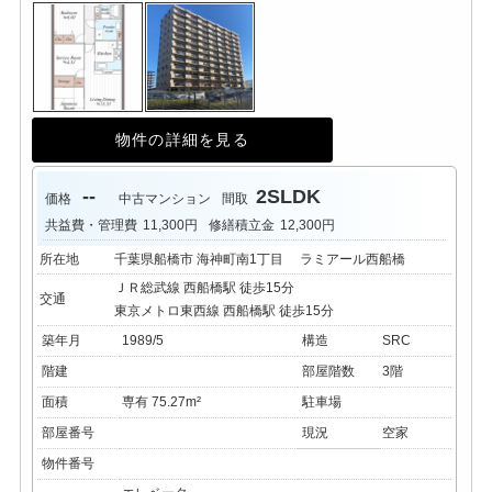
物件の詳細を見る
--
2SLDK
価格
中古マンション
間取
共益費・管理費
11,300円
修繕積立金
12,300円
所在地
千葉県船橋市 海神町南1丁目 ラミアール西船橋
ＪＲ総武線 西船橋駅 徒歩15分
交通
東京メトロ東西線 西船橋駅 徒歩15分
築年月
1989/5
構造
SRC
階建
部屋階数
3階
面積
専有 75.27m²
駐車場
部屋番号
現況
空家
物件番号