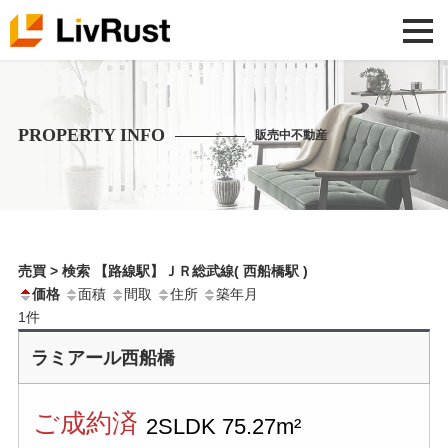
PROPERTY INFO
販売中不動産
売買 > 検索 【路線駅】ＪＲ総武線( 西船橋駅 )
価格
面積
間取
住所
築年月
1
件
ラミアール西船橋
ご成約済
2SLDK
75.27m²