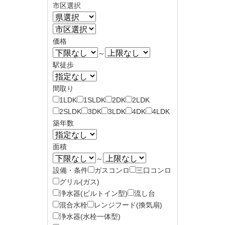
市区選択
価格
～
駅徒歩
間取り
1LDK
1SLDK
2DK
2LDK
2SLDK
3DK
3LDK
4DK
4LDK
築年数
面積
～
設備・条件
ガスコンロ
三口コンロ
グリル(ガス)
浄水器(ビルトイン型)
流し台
混合水栓
レンジフード(換気扇)
浄水器(水栓一体型)