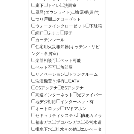
廊下
トイレ
洗面室
風呂(ダウンライト)
食器棚(造付)
つり戸棚
クローゼット
ウォークインクローゼット
下駄箱
網戸
ふすま
障子
カーテンレール
住宅用火災報知器(キッチン・リビ
ング・各居室)
楽器相談可
ペット可能
ペット不可
角部屋
リノベーション
トランクルーム
洗濯機置き場有
CATV
CSアンテナ
BSアンテナ
高速インターネット
光ファイバー
地デジ対応
インターネット有
オートロック
TVドアホン
セキュリティシステム
防犯カメラ
都市ガス
プロパンガス
公営水道
排水下水
排水その他
エレベータ