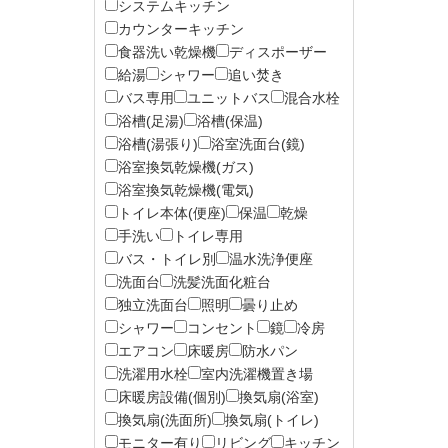
システムキッチン
カウンターキッチン
食器洗い乾燥機
ディスポーザー
給湯
シャワー
追い焚き
バス専用
ユニットバス
混合水栓
浴槽(足湯)
浴槽(保温)
浴槽(湯張り)
浴室洗面台(鏡)
浴室換気乾燥機(ガス)
浴室換気乾燥機(電気)
トイレ本体(便座)
保温
乾燥
手洗い
トイレ専用
バス・トイレ別
温水洗浄便座
洗面台
洗髪洗面化粧台
独立洗面台
照明
曇り止め
シャワー
コンセント
鏡
冷房
エアコン
床暖房
防水パン
洗濯用水栓
室内洗濯機置き場
床暖房設備(個別)
換気扇(浴室)
換気扇(洗面所)
換気扇(トイレ)
モニター有り
リビング
キッチン