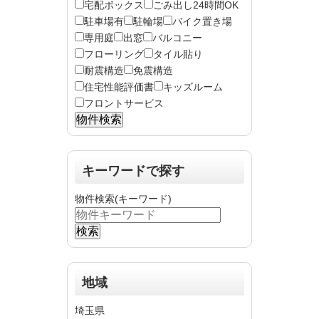
宅配ボックス
ごみ出し24時間OK
駐車場有
駐輪場
バイク置き場
専用庭
出窓
バルコニー
フローリング
タイル貼り
耐震構造
免震構造
住宅性能評価書
キッズルーム
フロントサービス
キーワードで探す
物件検索(キーワード)
地域
埼玉県