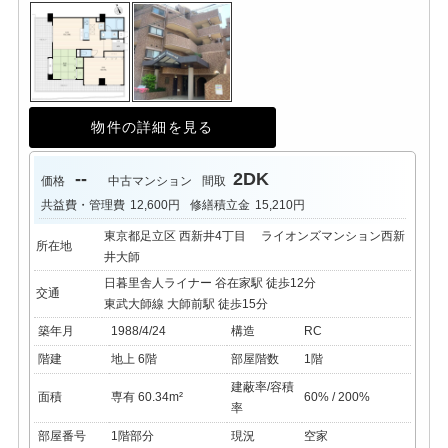
物件の詳細を見る
--
2DK
価格
中古マンション
間取
共益費・管理費
12,600円
修繕積立金
15,210円
東京都足立区 西新井4丁目 ライオンズマンション西新
所在地
井大師
日暮里舎人ライナー 谷在家駅 徒歩12分
交通
東武大師線 大師前駅 徒歩15分
築年月
1988/4/24
構造
RC
階建
地上 6階
部屋階数
1階
建蔽率/容積
面積
専有 60.34m²
60% / 200%
率
部屋番号
1階部分
現況
空家