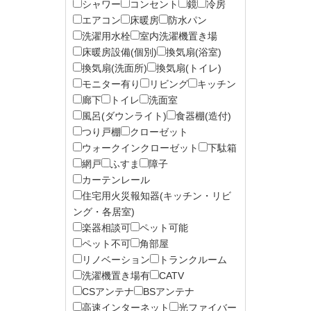
シャワー
コンセント
鏡
冷房
エアコン
床暖房
防水パン
洗濯用水栓
室内洗濯機置き場
床暖房設備(個別)
換気扇(浴室)
換気扇(洗面所)
換気扇(トイレ)
モニター有り
リビング
キッチン
廊下
トイレ
洗面室
風呂(ダウンライト)
食器棚(造付)
つり戸棚
クローゼット
ウォークインクローゼット
下駄箱
網戸
ふすま
障子
カーテンレール
住宅用火災報知器(キッチン・リビ
ング・各居室)
楽器相談可
ペット可能
ペット不可
角部屋
リノベーション
トランクルーム
洗濯機置き場有
CATV
CSアンテナ
BSアンテナ
高速インターネット
光ファイバー