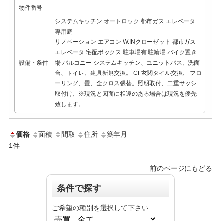
物件番号
システムキッチン
オートロック
都市ガス
エレベータ
専用庭
リノベーション エアコン W.INクローゼット 都市ガス
エレベータ 宅配ボックス 駐車場有 駐輪場 バイク置き
設備・条件
場 バルコニー システムキッチン、ユニットバス、洗面
台、トイレ、建具新規交換。 CF玄関タイル交換。 フロ
ーリング、畳、全クロス張替。照明取付、二重サッシ
取付け。※現況と図面に相違のある場合は現況を優先
致します。
価格
面積
間取
住所
築年月
1
件
前のページにもどる
条件で探す
ご希望の種別を選択して下さい