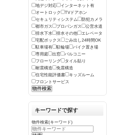
地デジ対応
インターネット有
オートロック
TVドアホン
セキュリティシステム
防犯カメラ
都市ガス
プロパンガス
公営水道
排水下水
排水その他
エレベータ
宅配ボックス
ごみ出し24時間OK
駐車場有
駐輪場
バイク置き場
専用庭
出窓
バルコニー
フローリング
タイル貼り
耐震構造
免震構造
住宅性能評価書
キッズルーム
フロントサービス
キーワードで探す
物件検索(キーワード)