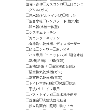
設備・条件
ガスコンロ
三口コンロ
グリル(ガス)
浄水器(ビルトイン型)
流し台
混合水栓
レンジフード(換気扇)
浄水器(水栓一体型)
システムキッチン
カウンターキッチン
食器洗い乾燥機
ディスポーザー
給湯
シャワー
追い焚き
バス専用
ユニットバス
混合水栓
浴槽(足湯)
浴槽(保温)
浴槽(湯張り)
浴室洗面台(鏡)
浴室換気乾燥機(ガス)
浴室換気乾燥機(電気)
トイレ本体(便座)
保温
乾燥
手洗い
トイレ専用
バス・トイレ別
温水洗浄便座
洗面台
洗髪洗面化粧台
独立洗面台
照明
曇り止め