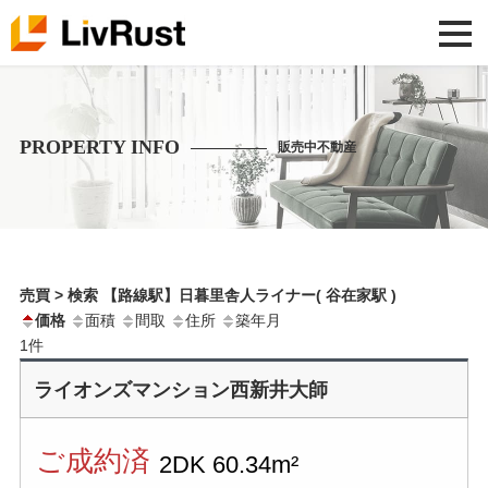
PROPERTY INFO
販売中不動産
売買 > 検索 【路線駅】日暮里舎人ライナー( 谷在家駅 )
価格
面積
間取
住所
築年月
1
件
ライオンズマンション西新井大師
ご成約済
2DK
60.34m²