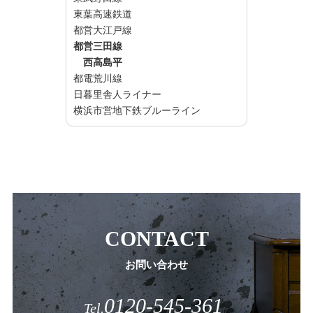
東葉高速鉄道
都営大江戸線
都営三田線
西高島平
都電荒川線
日暮里舎人ライナー
横浜市営地下鉄ブルーライン
CONTACT
お問い合わせ
0120-545-361
Tel.