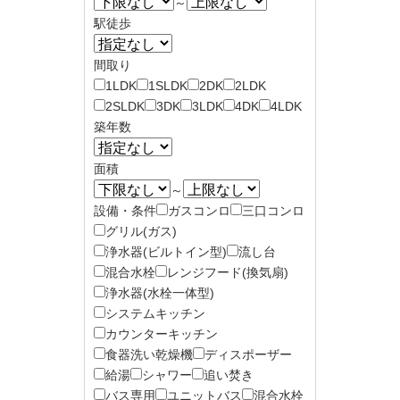
～
駅徒歩
間取り
1LDK
1SLDK
2DK
2LDK
2SLDK
3DK
3LDK
4DK
4LDK
築年数
面積
～
設備・条件
ガスコンロ
三口コンロ
グリル(ガス)
浄水器(ビルトイン型)
流し台
混合水栓
レンジフード(換気扇)
浄水器(水栓一体型)
システムキッチン
カウンターキッチン
食器洗い乾燥機
ディスポーザー
給湯
シャワー
追い焚き
バス専用
ユニットバス
混合水栓