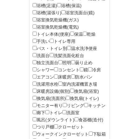
浴槽(足湯)
浴槽(保温)
浴槽(湯張り)
浴室洗面台(鏡)
浴室換気乾燥機(ガス)
浴室換気乾燥機(電気)
トイレ本体(便座)
保温
乾燥
手洗い
トイレ専用
バス・トイレ別
温水洗浄便座
洗面台
洗髪洗面化粧台
独立洗面台
照明
曇り止め
シャワー
コンセント
鏡
冷房
エアコン
床暖房
防水パン
洗濯用水栓
室内洗濯機置き場
床暖房設備(個別)
換気扇(浴室)
換気扇(洗面所)
換気扇(トイレ)
モニター有り
リビング
キッチン
廊下
トイレ
洗面室
風呂(ダウンライト)
食器棚(造付)
つり戸棚
クローゼット
ウォークインクローゼット
下駄箱