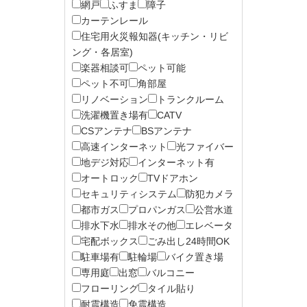
網戸
ふすま
障子
カーテンレール
住宅用火災報知器(キッチン・リビ
ング・各居室)
楽器相談可
ペット可能
ペット不可
角部屋
リノベーション
トランクルーム
洗濯機置き場有
CATV
CSアンテナ
BSアンテナ
高速インターネット
光ファイバー
地デジ対応
インターネット有
オートロック
TVドアホン
セキュリティシステム
防犯カメラ
都市ガス
プロパンガス
公営水道
排水下水
排水その他
エレベータ
宅配ボックス
ごみ出し24時間OK
駐車場有
駐輪場
バイク置き場
専用庭
出窓
バルコニー
フローリング
タイル貼り
耐震構造
免震構造