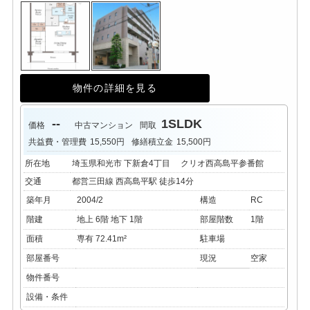
物件の詳細を見る
--
1SLDK
価格
中古マンション
間取
共益費・管理費
15,550円
修繕積立金
15,500円
所在地
埼玉県和光市 下新倉4丁目 クリオ西高島平参番館
交通
都営三田線 西高島平駅 徒歩14分
築年月
2004/2
構造
RC
階建
地上 6階 地下 1階
部屋階数
1階
面積
専有 72.41m²
駐車場
部屋番号
現況
空家
物件番号
設備・条件