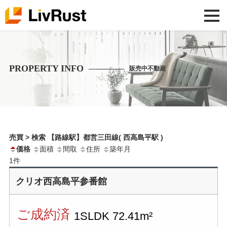
PROPERTY INFO
販売中不動産
売買 > 検索 【路線駅】都営三田線( 西高島平駅 )
価格
面積
間取
住所
築年月
1
件
クリオ西高島平参番館
ご成約済
1SLDK
72.41m²