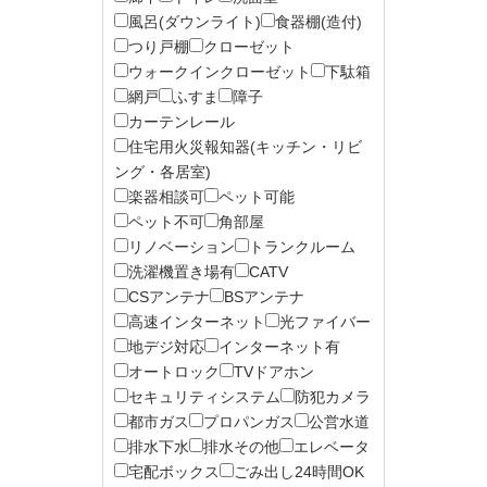
風呂(ダウンライト)
食器棚(造付)
つり戸棚
クローゼット
ウォークインクローゼット
下駄箱
網戸
ふすま
障子
カーテンレール
住宅用火災報知器(キッチン・リビ
ング・各居室)
楽器相談可
ペット可能
ペット不可
角部屋
リノベーション
トランクルーム
洗濯機置き場有
CATV
CSアンテナ
BSアンテナ
高速インターネット
光ファイバー
地デジ対応
インターネット有
オートロック
TVドアホン
セキュリティシステム
防犯カメラ
都市ガス
プロパンガス
公営水道
排水下水
排水その他
エレベータ
宅配ボックス
ごみ出し24時間OK