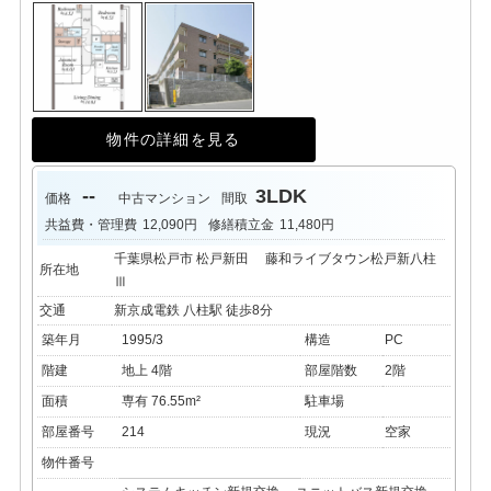
物件の詳細を見る
--
3LDK
価格
中古マンション
間取
共益費・管理費
12,090円
修繕積立金
11,480円
千葉県松戸市 松戸新田 藤和ライブタウン松戸新八柱
所在地
Ⅲ
交通
新京成電鉄 八柱駅 徒歩8分
築年月
1995/3
構造
PC
階建
地上 4階
部屋階数
2階
面積
専有 76.55m²
駐車場
部屋番号
214
現況
空家
物件番号