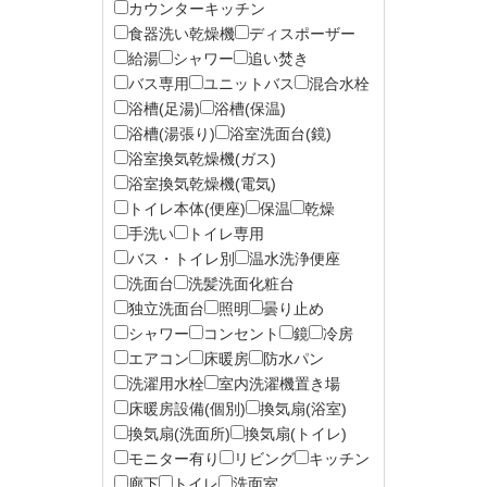
カウンターキッチン
食器洗い乾燥機
ディスポーザー
給湯
シャワー
追い焚き
バス専用
ユニットバス
混合水栓
浴槽(足湯)
浴槽(保温)
浴槽(湯張り)
浴室洗面台(鏡)
浴室換気乾燥機(ガス)
浴室換気乾燥機(電気)
トイレ本体(便座)
保温
乾燥
手洗い
トイレ専用
バス・トイレ別
温水洗浄便座
洗面台
洗髪洗面化粧台
独立洗面台
照明
曇り止め
シャワー
コンセント
鏡
冷房
エアコン
床暖房
防水パン
洗濯用水栓
室内洗濯機置き場
床暖房設備(個別)
換気扇(浴室)
換気扇(洗面所)
換気扇(トイレ)
モニター有り
リビング
キッチン
廊下
トイレ
洗面室