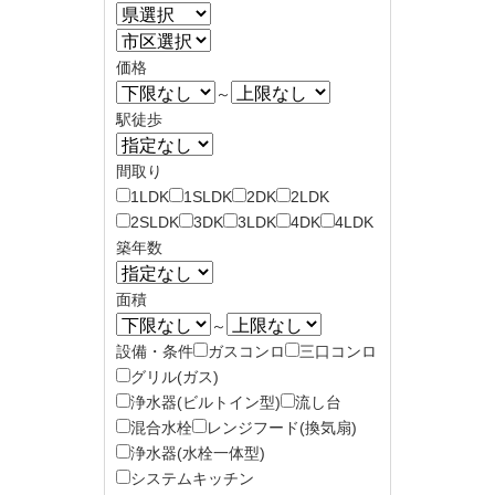
価格
～
駅徒歩
間取り
1LDK
1SLDK
2DK
2LDK
2SLDK
3DK
3LDK
4DK
4LDK
築年数
面積
～
設備・条件
ガスコンロ
三口コンロ
グリル(ガス)
浄水器(ビルトイン型)
流し台
混合水栓
レンジフード(換気扇)
浄水器(水栓一体型)
システムキッチン