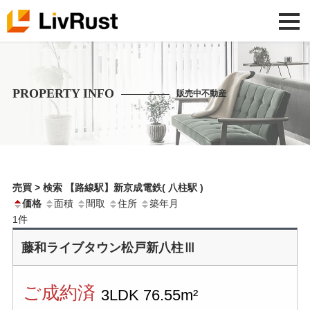
PROPERTY INFO
販売中不動産
売買 > 検索 【路線駅】新京成電鉄( 八柱駅 )
価格
面積
間取
住所
築年月
1
件
藤和ライブタウン松戸新八柱Ⅲ
ご成約済
3LDK
76.55m²