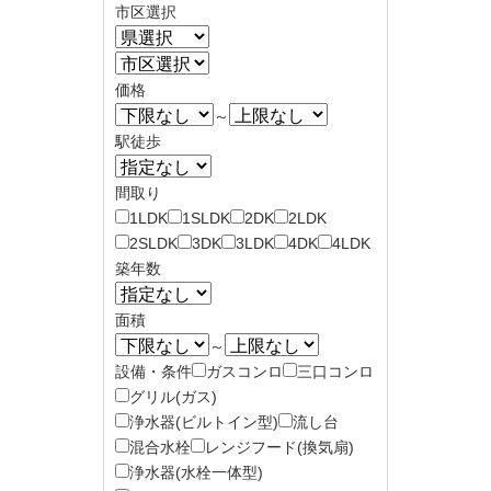
市区選択
価格
～
駅徒歩
間取り
1LDK
1SLDK
2DK
2LDK
2SLDK
3DK
3LDK
4DK
4LDK
築年数
面積
～
設備・条件
ガスコンロ
三口コンロ
グリル(ガス)
浄水器(ビルトイン型)
流し台
混合水栓
レンジフード(換気扇)
浄水器(水栓一体型)