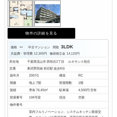
物件の詳細を見る
--
3LDK
価格
中古マンション
間取
共益費・管理費
12,300円
修繕積立金
14,120円
所在地
千葉県流山市 西初石2丁目 ルネサンス初石
交通
東武野田線 初石駅 徒歩6分
築年月
2007/1
構造
RC
階建
地上 7階
部屋階数
1階
面積
専有 76.45m²
駐車場
4,500円 空有
部屋番号
106号室
現況
空家
物件番号
室内フルリノベーション、システムキッチン新規交