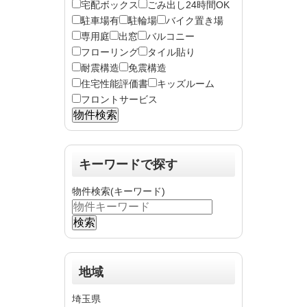
宅配ボックス
ごみ出し24時間OK
駐車場有
駐輪場
バイク置き場
専用庭
出窓
バルコニー
フローリング
タイル貼り
耐震構造
免震構造
住宅性能評価書
キッズルーム
フロントサービス
キーワードで探す
物件検索(キーワード)
地域
埼玉県