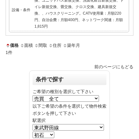
換、ユニットバス新規交換、洗面化粧台新規交換、ト
イレ新規交換、畳交換、クロス交換、建具新規交
設備・条件
換、、ハウスクリーニング。CATV使用量：月額220
円、自治会費：月額400円、ネットワーク関連：月額
1,815円
価格
面積
間取
住所
築年月
1
件
前のページにもどる
条件で探す
ご希望の種別を選択して下さい
以下ご希望の条件を選択して物件検索
ボタンを押して下さい
駅選択