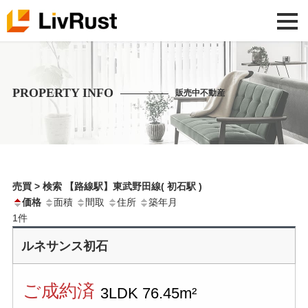
PROPERTY INFO
販売中不動産
売買 > 検索 【路線駅】東武野田線( 初石駅 )
価格
面積
間取
住所
築年月
1
件
ルネサンス初石
ご成約済
3LDK
76.45m²