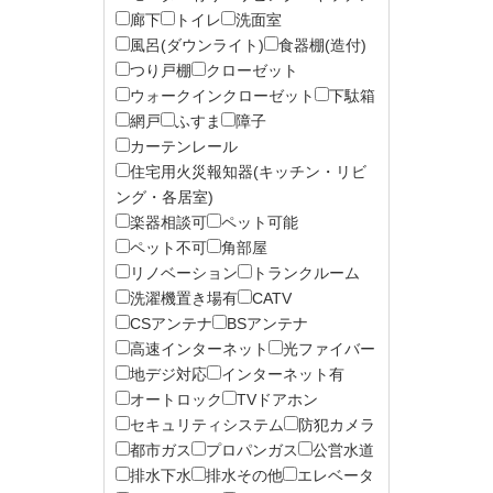
廊下
トイレ
洗面室
風呂(ダウンライト)
食器棚(造付)
つり戸棚
クローゼット
ウォークインクローゼット
下駄箱
網戸
ふすま
障子
カーテンレール
住宅用火災報知器(キッチン・リビ
ング・各居室)
楽器相談可
ペット可能
ペット不可
角部屋
リノベーション
トランクルーム
洗濯機置き場有
CATV
CSアンテナ
BSアンテナ
高速インターネット
光ファイバー
地デジ対応
インターネット有
オートロック
TVドアホン
セキュリティシステム
防犯カメラ
都市ガス
プロパンガス
公営水道
排水下水
排水その他
エレベータ