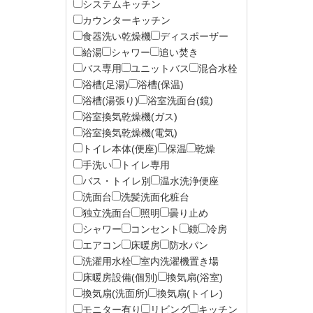
システムキッチン
カウンターキッチン
食器洗い乾燥機
ディスポーザー
給湯
シャワー
追い焚き
バス専用
ユニットバス
混合水栓
浴槽(足湯)
浴槽(保温)
浴槽(湯張り)
浴室洗面台(鏡)
浴室換気乾燥機(ガス)
浴室換気乾燥機(電気)
トイレ本体(便座)
保温
乾燥
手洗い
トイレ専用
バス・トイレ別
温水洗浄便座
洗面台
洗髪洗面化粧台
独立洗面台
照明
曇り止め
シャワー
コンセント
鏡
冷房
エアコン
床暖房
防水パン
洗濯用水栓
室内洗濯機置き場
床暖房設備(個別)
換気扇(浴室)
換気扇(洗面所)
換気扇(トイレ)
モニター有り
リビング
キッチン