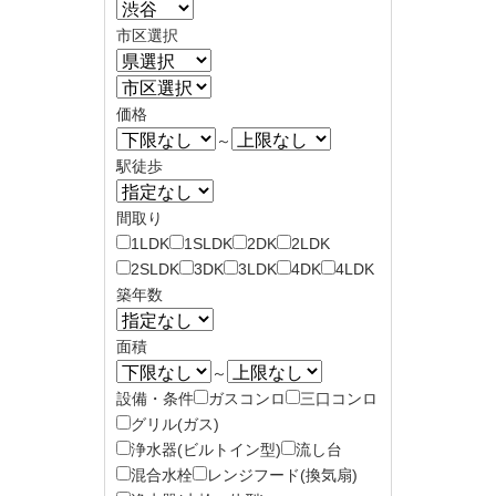
市区選択
価格
～
駅徒歩
間取り
1LDK
1SLDK
2DK
2LDK
2SLDK
3DK
3LDK
4DK
4LDK
築年数
面積
～
設備・条件
ガスコンロ
三口コンロ
グリル(ガス)
浄水器(ビルトイン型)
流し台
混合水栓
レンジフード(換気扇)