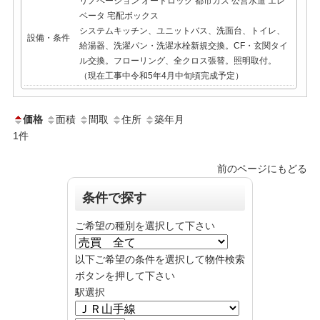
リノベーション
オートロック
都市ガス
公営水道
エレ
ベータ
宅配ボックス
システムキッチン、ユニットバス、洗面台、トイレ、
設備・条件
給湯器、洗濯パン・洗濯水栓新規交換。CF・玄関タイ
ル交換。フローリング、全クロス張替。照明取付。
（現在工事中令和5年4月中旬頃完成予定）
価格
面積
間取
住所
築年月
1
件
前のページにもどる
条件で探す
ご希望の種別を選択して下さい
以下ご希望の条件を選択して物件検索
ボタンを押して下さい
駅選択