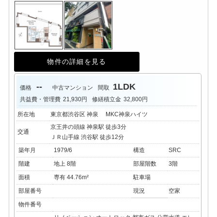
物件の詳細を見る
--
1LDK
価格
中古マンション
間取
共益費・管理費
21,930円
修繕積立金
32,800円
所在地
東京都渋谷区 神泉 MKC神泉ハイツ
京王井の頭線 神泉駅 徒歩3分
交通
ＪＲ山手線 渋谷駅 徒歩12分
築年月
1979/6
構造
SRC
階建
地上 8階
部屋階数
3階
面積
専有 44.76m²
駐車場
部屋番号
現況
空家
物件番号