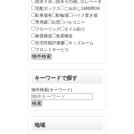
排水下水
排水その他
エレベータ
宅配ボックス
ごみ出し24時間OK
駐車場有
駐輪場
バイク置き場
専用庭
出窓
バルコニー
フローリング
タイル貼り
耐震構造
免震構造
住宅性能評価書
キッズルーム
フロントサービス
キーワードで探す
物件検索(キーワード)
地域