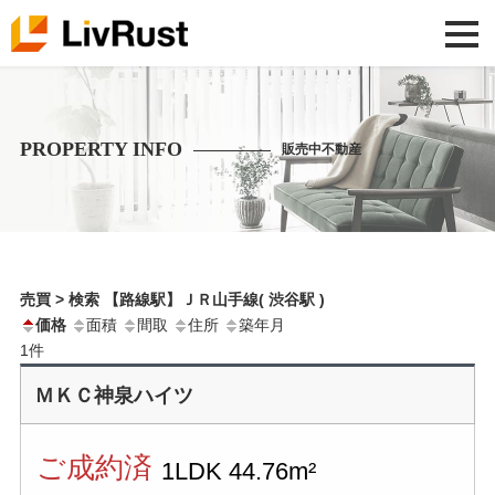
PROPERTY INFO
販売中不動産
売買 > 検索 【路線駅】ＪＲ山手線( 渋谷駅 )
価格
面積
間取
住所
築年月
1
件
ＭＫＣ神泉ハイツ
ご成約済
1LDK
44.76m²