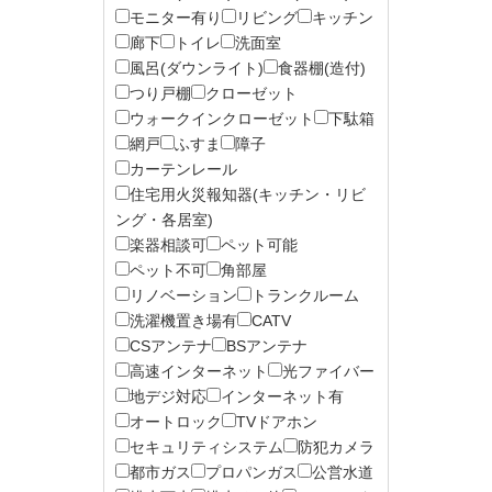
モニター有り
リビング
キッチン
廊下
トイレ
洗面室
風呂(ダウンライト)
食器棚(造付)
つり戸棚
クローゼット
ウォークインクローゼット
下駄箱
網戸
ふすま
障子
カーテンレール
住宅用火災報知器(キッチン・リビ
ング・各居室)
楽器相談可
ペット可能
ペット不可
角部屋
リノベーション
トランクルーム
洗濯機置き場有
CATV
CSアンテナ
BSアンテナ
高速インターネット
光ファイバー
地デジ対応
インターネット有
オートロック
TVドアホン
セキュリティシステム
防犯カメラ
都市ガス
プロパンガス
公営水道