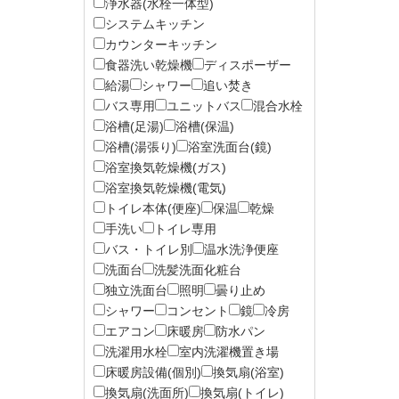
浄水器(水栓一体型)
システムキッチン
カウンターキッチン
食器洗い乾燥機
ディスポーザー
給湯
シャワー
追い焚き
バス専用
ユニットバス
混合水栓
浴槽(足湯)
浴槽(保温)
浴槽(湯張り)
浴室洗面台(鏡)
浴室換気乾燥機(ガス)
浴室換気乾燥機(電気)
トイレ本体(便座)
保温
乾燥
手洗い
トイレ専用
バス・トイレ別
温水洗浄便座
洗面台
洗髪洗面化粧台
独立洗面台
照明
曇り止め
シャワー
コンセント
鏡
冷房
エアコン
床暖房
防水パン
洗濯用水栓
室内洗濯機置き場
床暖房設備(個別)
換気扇(浴室)
換気扇(洗面所)
換気扇(トイレ)